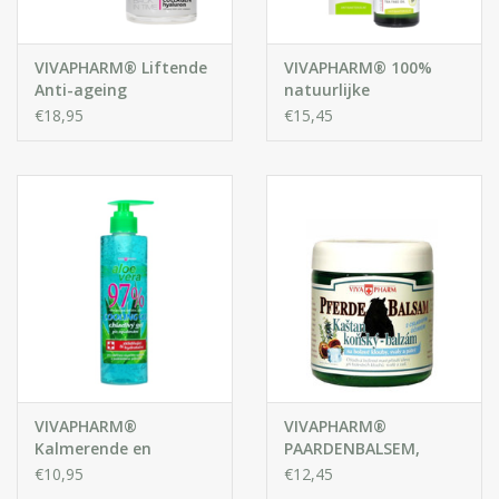
VIVAPHARM® Liftende
VIVAPHARM® 100%
Anti-ageing
natuurlijke
Gezichtscrème met
Australische Tea Tree
€18,95
€15,45
Collageen en
Olie met pipet
Hyaluronzuur
VIVAPHARM®
VIVAPHARM®
Kalmerende en
PAARDENBALSEM,
verkoelende gel met
Verkoelende
€10,95
€12,45
Aloë Vera extract 97%
Kruidenbalsem met