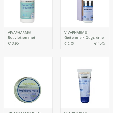
VIVAPHARM®
VIVAPHARM®
Bodylotion met
Geitenmelk Oogcrème
Hyaluronzuur
€13,95
€11,45
€12,95