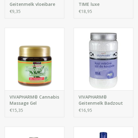
Geitenmelk vloeibare
TIME luxe
handzeep
beschermende
€9,35
€18,95
Dagcrème voor het
Gezicht met Bakuchiol
& Vitamine C
VIVAPHARM® Cannabis
VIVAPHARM®
Massage Gel
Geitenmelk Badzout
€15,35
€16,95