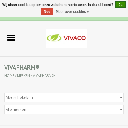
Wij slaan cookies op om onze website te verbeteren. Is dat akkoord?
Ja
Nee
Meer over cookies »
0 Artikelen - €0,00
Home
Nieuw
Gezichtsverzorging
VIVAPHARM®
HOME
/
MERKEN
/
VIVAPHARM®
Lichaamsverzorging
Specialiteiten
Natuurlijke Kruiden
Apotheek