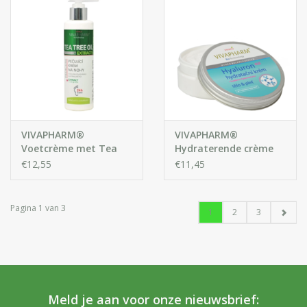
VIVAPHARM®
VIVAPHARM®
Voetcrème met Tea
Hydraterende crème
Tree Olie
met hyaluronzuur
€12,55
€11,45
voor lichaam en
gezicht
Pagina 1 van 3
1
2
3
Meld je aan voor onze nieuwsbrief: