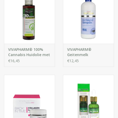
VIVAPHARM® 100%
VIVAPHARM®
Cannabis Huidolie met
Geitenmelk
CBD extract
verzorgende Shampoo
€16,45
€12,45
met Extracten van
Geitenmelk