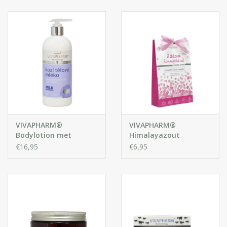
Huidproblemen
Effecten
Parfum
Zon
Voor Salons
VIVAPHARM®
VIVAPHARM®
Bodylotion met
Himalayazout
Geitenmelk
badzout
€16,95
€6,95
Gift sets
Blog