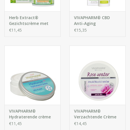
Herb Extract®
VIVAPHARM® CBD
Gezichtscrème met
Anti-Aging
Cannabis Olie
Gezichtscrème voor de
€11,45
€15,35
Normale tot Droge
Huid
VIVAPHARM®
VIVAPHARM®
Hydraterende crème
Verzachtende Crème
met hyaluronzuur
met Rozenwater voor
€11,45
€14,45
voor lichaam en
Gezicht en Lichaam