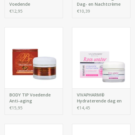
Voedende
Dag- en Nachtcrème
Gezichtscrème met
met Amandelolie
€12,95
€10,39
Geitenmelk 30+
BODY TIP Voedende
VIVAPHARM®
Anti-aging
Hydraterende dag en
Gezichtscrème met
nacht gezichtscrème
€15,95
€14,45
Arganolie
met rozenwater