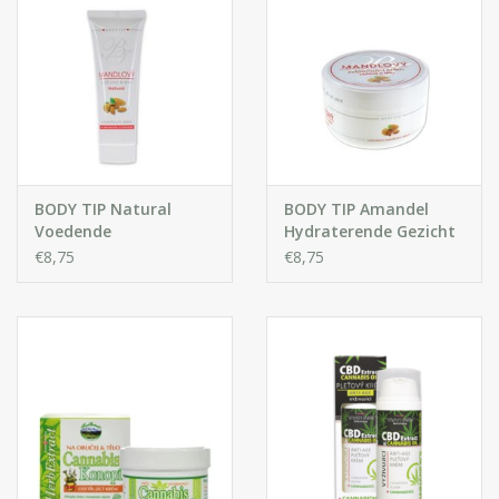
BODY TIP Natural
BODY TIP Amandel
Voedende
Hydraterende Gezicht
Gezichtscrème met
en Lichaamscrème
€8,75
€8,75
Amandelolie