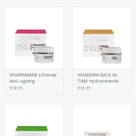
Huidproblemen
Effecten
Parfum
Zon
Voor Salons
VIVAPHARM® Liftende
VIVADERM BACK IN
Anti-ageing
TIME Hydraterende
Gezichtscrème met
verhelderende crème
€18,95
€18,95
Gift sets
Collageen en
SNAIL
Hyaluronzuur
Blog