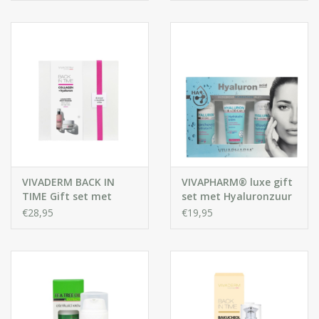
gezicht
VIVADERM BACK IN
VIVAPHARM® luxe gift
TIME Gift set met
set met Hyaluronzuur
Collageen en
producten
€28,95
€19,95
hyaluronzuur