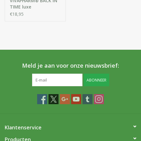
VIVAPHARM® BACK IN
TIME luxe
beschermende
€18,95
Dagcrème voor het
Gezicht met Bakuchiol
& Vitamine C
Meld je aan voor onze nieuwsbrief:
ABONNEER
Klantenservice
Producten