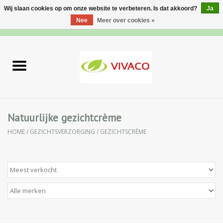
Wij slaan cookies op om onze website te verbeteren. Is dat akkoord?
Ja
Nee
Meer over cookies »
0 Artikelen - €0,00
Home
Nieuw
Gezichtsverzorging
Natuurlijke gezichtcrème
HOME
/
GEZICHTSVERZORGING
/
GEZICHTSCRÈME
Lichaamsverzorging
Specialiteiten
Natuurlijke Kruiden
Apotheek