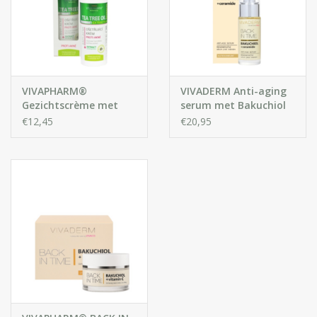
VIVAPHARM®
VIVADERM Anti-aging
Gezichtscrème met
serum met Bakuchiol
Tea Tree Oil
en Ceramide
€12,45
€20,95