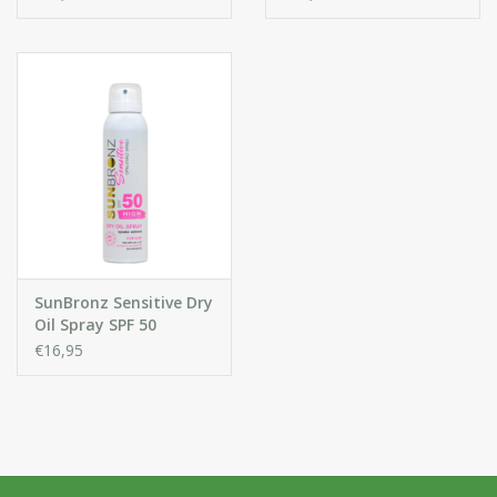
voor intense en snelle
voetenspray tegen
bruining
zweten en voetengeur
SunBronz Sensitive Dry
Oil Spray SPF 50
€16,95