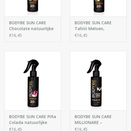
BODYBE SUN CARE
BODYBE SUN CARE
Chocolate natuurlijke
Tahiti Meloen,
Zonnebrandolie, SPF20
natuurlijke
€16,45
€16,45
voor snel bruinen
Zonnebrandolie ,SPF20
voor snel bruinen
BODYBE SUN CARE Piña
BODYBE SUN CARE
Colada natuurlijke
MILLIONARE –
Zonnebrandolie, SPF20
Verfrissende
€16,45
€16,45