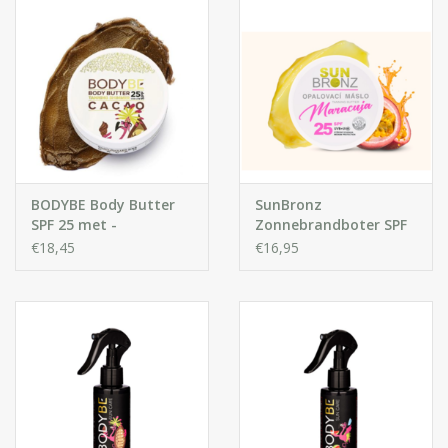
BODYBE Body Butter
SunBronz
SPF 25 met -
Zonnebrandboter SPF
Glinsterend Effect -
25 – Met passievrucht
€18,45
€16,95
Cacao
- Natuurlijk bruinen
met bescherming