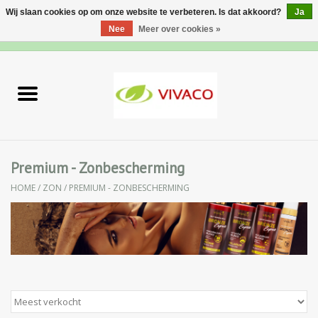
Wij slaan cookies op om onze website te verbeteren. Is dat akkoord?
Ja
Nee
Meer over cookies »
0 Artikelen - €0,00
Home
Nieuw
Gezichtsverzorging
Premium - Zonbescherming
HOME
/
ZON
/
PREMIUM - ZONBESCHERMING
Lichaamsverzorging
Specialiteiten
Natuurlijke Kruiden
Apotheek