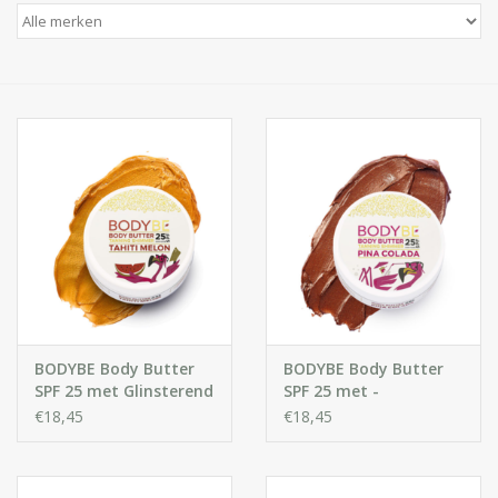
Huidproblemen
Effecten
Parfum
Zon
Voor Salons
Gift sets
BODYBE Body Butter
BODYBE Body Butter
Blog
SPF 25 met Glinsterend
SPF 25 met -
Effect – Tahiti Melon
Glinsterend Effect -
€18,45
€18,45
Pina Colada