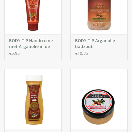
BODY TIP Handcrème
BODY TIP Arganolie
met Arganolie in de
badzout
tube
€5,95
€10,35