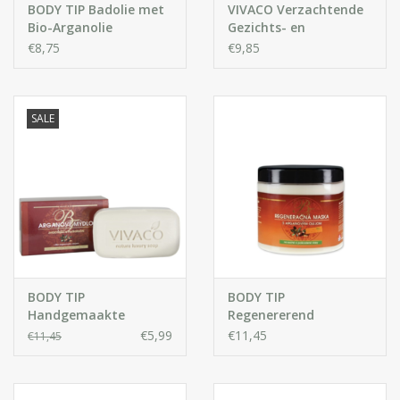
BODY TIP Badolie met
VIVACO Verzachtende
Bio-Arganolie
Gezichts- en
Lichaamsbalsem met
€8,75
€9,85
Bio-Arganolie
SALE
BODY TIP
BODY TIP
Handgemaakte
Regenererend
Natuurlijke Zeep met
haarmasker met Bio-
€5,99
€11,45
€11,45
Bio-Arganolie
Arganolie