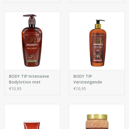
Arganolie
BODY TIP Intensieve
BODY TIP
Bodylotion met
Verstevigende
Arganolie
Bodylotion met
€10,95
€10,95
Arganolie 3 in 1