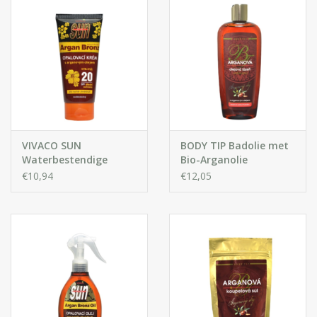
VIVACO SUN
BODY TIP Badolie met
Waterbestendige
Bio-Arganolie
Zonnebrandcrème met
€10,94
€12,05
Arganolie SPF 20