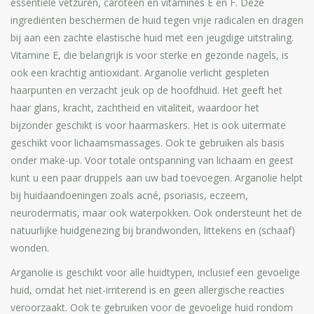
essentiële vetzuren, caroteen en vitamines E en F. Deze
ingrediënten beschermen de huid tegen vrije radicalen en dragen
bij aan een zachte elastische huid met een jeugdige uitstraling.
Vitamine E, die belangrijk is voor sterke en gezonde nagels, is
ook een krachtig antioxidant. Arganolie verlicht gespleten
haarpunten en verzacht jeuk op de hoofdhuid. Het geeft het
haar glans, kracht, zachtheid en vitaliteit, waardoor het
bijzonder geschikt is voor haarmaskers. Het is ook uitermate
geschikt voor lichaamsmassages. Ook te gebruiken als basis
onder make-up. Voor totale ontspanning van lichaam en geest
kunt u een paar druppels aan uw bad toevoegen. Arganolie helpt
bij huidaandoeningen zoals acné, psoriasis, eczeem,
neurodermatis, maar ook waterpokken. Ook ondersteunt het de
natuurlijke huidgenezing bij brandwonden, littekens en (schaaf)
wonden.
Arganolie is geschikt voor alle huidtypen, inclusief een gevoelige
huid, omdat het niet-irriterend is en geen allergische reacties
veroorzaakt. Ook te gebruiken voor de gevoelige huid rondom