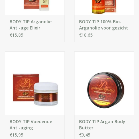
BODY TIP Arganolie
BODY TIP 100% Bio-
Anti-age Elixir
Arganolie voor gezicht
en lichaam
€15,85
€18,65
BODY TIP Voedende
BODY TIP Argan Body
Anti-aging
Butter
Gezichtscrème met
€15,95
€9,45