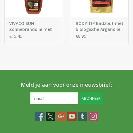
VIVACO SUN
BODY TIP Badzout met
Zonnebrandolie met
biologische Arganolie
Bio-Arganolie SPF 30
€15,45
€8,95
SUN VITAL
Meld je aan voor onze nieuwsbrief:
ABONNEER