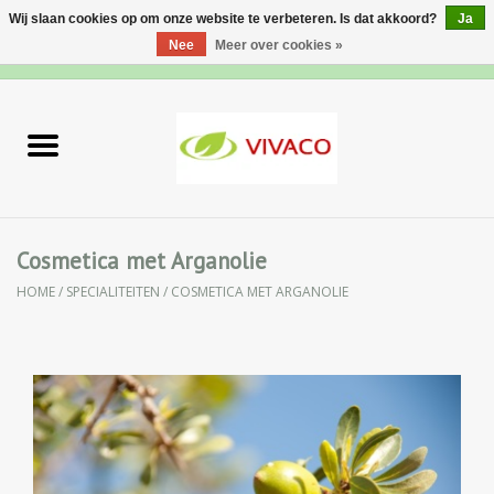
Wij slaan cookies op om onze website te verbeteren. Is dat akkoord?
Ja
Nee
Meer over cookies »
0 Artikelen - €0,00
Home
Nieuw
Gezichtsverzorging
Cosmetica met Arganolie
HOME
/
SPECIALITEITEN
/
COSMETICA MET ARGANOLIE
Lichaamsverzorging
Specialiteiten
Natuurlijke Kruiden
Apotheek