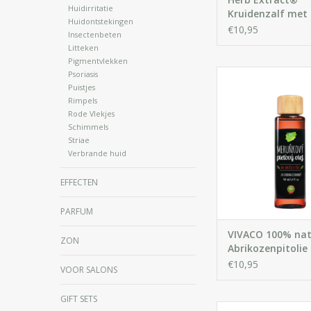
Huidirritatie
Kruidenzalf met
Huidontstekingen
Cannabis
€10,95
Insectenbeten
Litteken
Pigmentvlekken
Lichte olie die makkel
Psoriasis
huid wordt opgenom
Puistjes
Rimpels
de huid zacht, soepe
Rode Vlekjes
Werkt verzachte
Schimmels
zonnebrand. Gesch
Striae
dagelijks gebruik voo
Verbrande huid
gevoelige, droge en 
Ideaal voor zachte 
EFFECTEN
IN WINKELWA
PARFUM
VIVACO 100% nat
ZON
Abrikozenpitolie
€10,95
VOOR SALONS
GIFT SETS