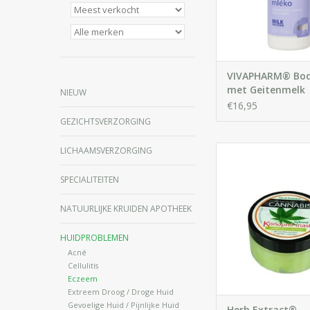
IN WINKELWA
VIVAPHARM® Bod
met Geitenmelk
NIEUW
€16,95
GEZICHTSVERZORGING
LICHAAMSVERZORGING
Makkelijk smeerbare
en regenererende za
SPECIALITEITEN
droge, ruwe en gebar
Regelmatig gebruik v
NATUURLIJKE KRUIDEN APOTHEEK
vorming van een g
huid en helpt kleine 
HUIDPROBLEMEN
de gedroogde huid af 
Acné
Cellulitis
IN WINKELWA
Eczeem
Extreem Droog / Droge Huid
Gevoelige Huid / Pijnlijke Huid
Herb Extract®