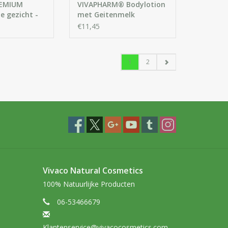
REMIUM
VIVAPHARM® Bodylotion
e gezicht -
met Geitenmelk
me met
€11,45
1
2
Vivaco Natural Cosmetics
100% Natuurlijke Producten
06-53466679
Klantenservice@vivacocosmetics.com