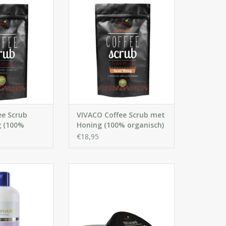
wijdert dode
Peeling met Honing verwijdert
stimuleert de
dode huidcellen, stimuleert de
 en reinigt de
bloedsomloop en reinigt de
zacht, hydrateert
poriën. Het verzacht, hydrateert
de huid en helpt
en regenereert de huid en helpt
minderen van
bij het verminderen van
 zoals cellulitis,
huidimperfecties zoals cellulitis,
, acné en psor
striae, eczeem,
ee Scrub
VIVACO Coffee Scrub met
g (100%
Honing (100% organisch)
€18,95
douchegel is een
mige vocht
100% koudgeperste karitéboter
douchegel die
(Shea Butter) bevat vetzuren en
 en hydrateert de
essentiële vitamine A en E. Heeft
 hele lichaam.
voedende, verzachtende,
hydraterende en herstellende
KELWAGEN