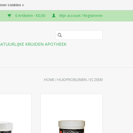
over cookies »
0 Artikelen - €0,00
Mijn account / Registreren
ATUURLIJKE KRUIDEN APOTHEEK
HOME
/
HUIDPROBLEMEN
/
ECZEEM
Regeneratief kruidenbalsem met
een hoog gehalte aan
n verzorgend
duindoornolie (100%).
et cannabis olie
Duindoorn (Hippophae
an een puur,
rhamnoides) heeft aanzienlijke
pt voor intensive
regeneratieve en
 van droge en
ontstekingsremmende en