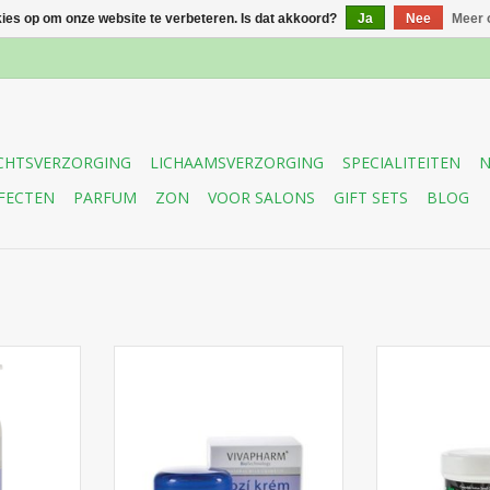
kies op om onze website te verbeteren. Is dat akkoord?
Ja
Nee
Meer 
CHTSVERZORGING
LICHAAMSVERZORGING
SPECIALITEITEN
N
FECTEN
PARFUM
ZON
VOOR SALONS
GIFT SETS
BLOG
otion met
enmelk voor
Voedende gezichtcrème met
Kalmerend e
ing en
melkeiwiten van geitemelk biedt
kruidenbalsem m
 het hele
hydratatie en optimaal
op basis v
acht en
balanceert de pH van de huid.
natuurlijke rece
oogde huid
Zeer geschikt voor de gevoelige
behandeling
ticiteit.