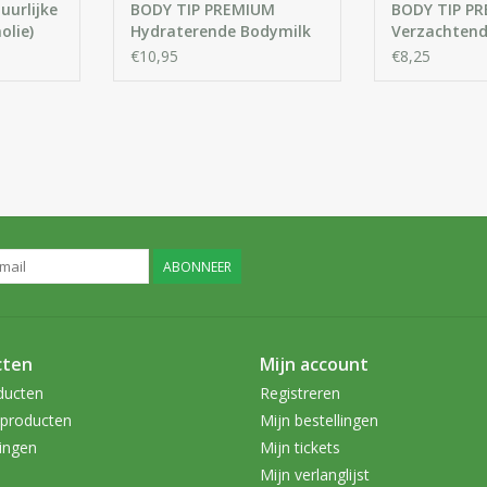
uurlijke
BODY TIP PREMIUM
BODY TIP P
olie)
Hydraterende Bodymilk
Verzachtend
met Lavendelolie
en Bodycrè
€10,95
€8,25
Lavendelolie
ABONNEER
cten
Mijn account
ducten
Registreren
producten
Mijn bestellingen
ingen
Mijn tickets
Mijn verlanglijst