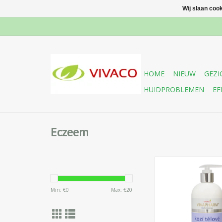
Wij slaan coo
HOME
NIEUW
GEZI
HUIDPROBLEMEN
EF
Eczeem
Hydraterende bodyl
melkeiwitten van geit
diepgaande voed
Min: €
0
Max: €
20
huidverzorging van
lichaam. Het verz
versoepeld de gedr
en bevorderd de elas