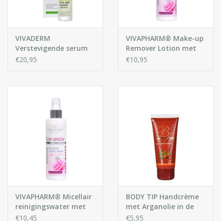
VIVADERM
VIVAPHARM® Make-up
Verstevigende serum
Remover Lotion met
SYN®-AKE peptide +
Rozenwater
€20,95
€10,95
SQUALENE
VIVAPHARM® Micellair
BODY TIP Handcrème
reinigingswater met
met Arganolie in de
rozenwater, voor alle
tube
€10,45
€5,95