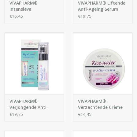
VIVAPHARM®
VIVAPHARM® Liftende
Intensieve
Anti-Ageing Serum
Gezichtscrème met
met Hyaluronzuur 3%
€16,45
€19,75
Hyaluronzuur
VIVAPHARM®
VIVAPHARM®
Verjongende Anti-
Verzachtende Crème
Ageing crème met
met Rozenwater voor
€19,75
€14,45
Hyaluronzuur 3%
Gezicht en Lichaam