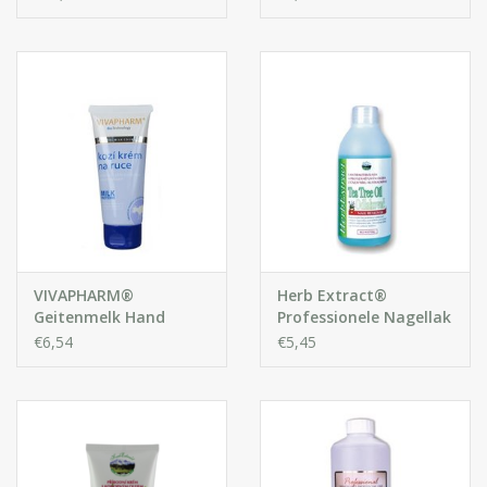
huidtypen, inclusief de
gevoelige huid.
VIVAPHARM®
Herb Extract®
Geitenmelk Hand
Professionele Nagellak
Crème
remover met Tea Tree
€6,54
€5,45
Olie