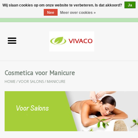
Wij slaan cookies op om onze website te verbeteren. Is dat akkoord?
Ja
Nee
Meer over cookies »
0 Artikelen - €0,00
Home
Nieuw
Gezichtsverzorging
Cosmetica voor Manicure
HOME
/
VOOR SALONS
/
MANICURE
Lichaamsverzorging
Specialiteiten
Natuurlijke Kruiden
Apotheek