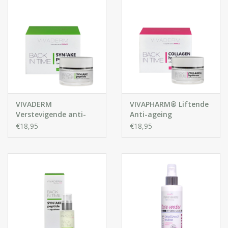
VIVADERM
VIVAPHARM® Liftende
Verstevigende anti-
Anti-ageing
rimpelcrème SYN®-
Gezichtscrème met
€18,95
€18,95
AKE peptide
Collageen en
Hyaluronzuur