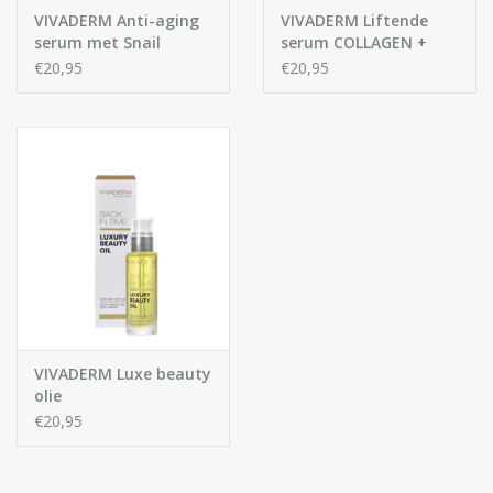
VIVADERM Anti-aging
VIVADERM Liftende
serum met Snail
serum COLLAGEN +
extract Poly-Helixan
hyaluron
€20,95
€20,95
VIVADERM Luxe beauty
olie
€20,95