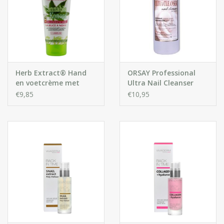
Herb Extract® Hand
ORSAY Professional
en voetcrème met
Ultra Nail Cleanser
Cannabis olie
€9,85
€10,95