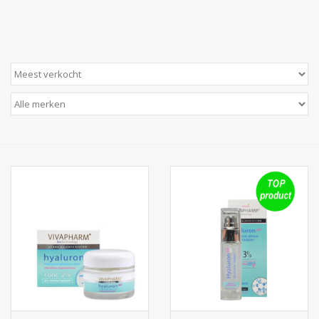
Huidproblemen
Effecten
Parfum
Zon
Voor Salons
Gift sets
Blog