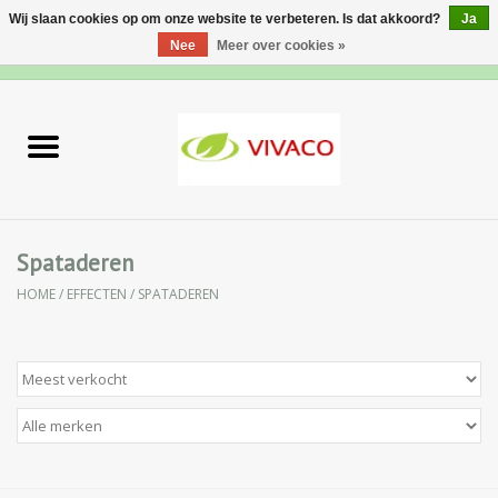
Wij slaan cookies op om onze website te verbeteren. Is dat akkoord?
Ja
Nee
Meer over cookies »
0 Artikelen - €0,00
Home
Nieuw
Gezichtsverzorging
Spataderen
HOME
/
EFFECTEN
/
SPATADEREN
Lichaamsverzorging
Specialiteiten
Natuurlijke Kruiden
Apotheek