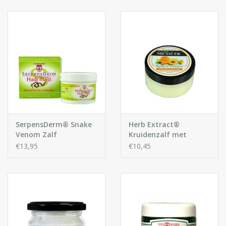
Huidproblemen
Effecten
Parfum
Zon
Voor Salons
SerpensDerm® Snake
Herb Extract®
Venom Zalf
Kruidenzalf met
Calendula
€13,95
€10,45
Gift sets
Blog