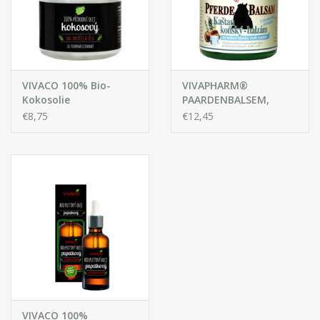
VIVACO 100% Bio-
VIVAPHARM®
Kokosolie
PAARDENBALSEM,
Verkoelende
€8,75
€12,45
Kruidenbalsem met
Paardenkastanje
VIVACO 100%