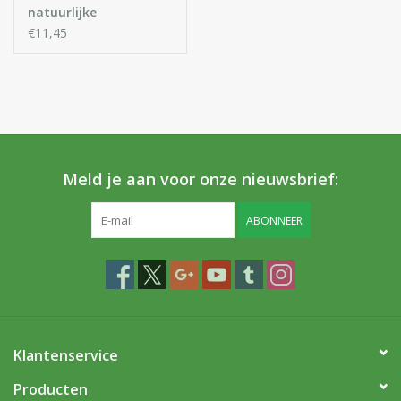
natuurlijke
Teunisbloemolie -
€11,45
Evening Primrose Oil
met pipet
Meld je aan voor onze nieuwsbrief:
ABONNEER
Klantenservice
Producten