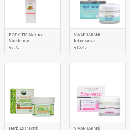
BODY TIP Natural
VIVAPHARM®
Voedende
Intensieve
Gezichtscrème met
Gezichtscrème met
€8,75
€16,45
Amandelolie
Hyaluronzuur
Herb Extract®
VIVAPHARM®