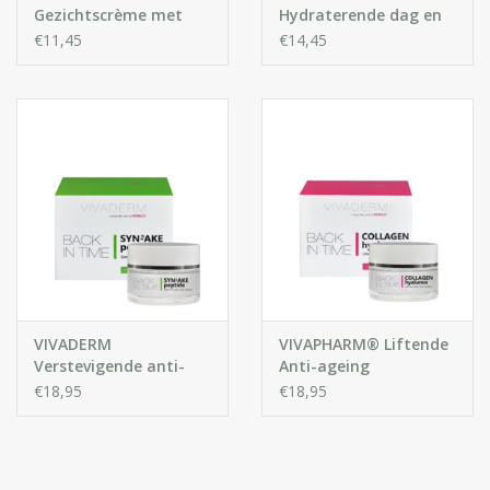
Gezichtscrème met
Hydraterende dag en
Cannabis Olie
nacht gezichtscrème
€11,45
€14,45
met rozenwater
VIVADERM
VIVAPHARM® Liftende
Verstevigende anti-
Anti-ageing
rimpelcrème SYN®-
Gezichtscrème met
€18,95
€18,95
AKE peptide
Collageen en
Hyaluronzuur