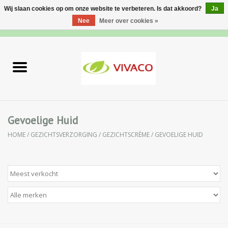
Wij slaan cookies op om onze website te verbeteren. Is dat akkoord?
Ja
Nee
Meer over cookies »
0 Artikelen - €0,00
Home
Nieuw
Gezichtsverzorging
Gevoelige Huid
HOME
/
GEZICHTSVERZORGING
/
GEZICHTSCRÈME
/
GEVOELIGE HUID
Lichaamsverzorging
Specialiteiten
Natuurlijke Kruiden
Apotheek