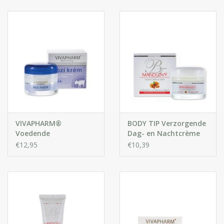
Huidproblemen
Effecten
Parfum
Zon
Voor Salons
VIVAPHARM®
BODY TIP Verzorgende
Voedende
Dag- en Nachtcrème
Gezichtscrème met
met Amandelolie
€12,95
€10,39
Gift sets
Geitenmelk 30+
Blog