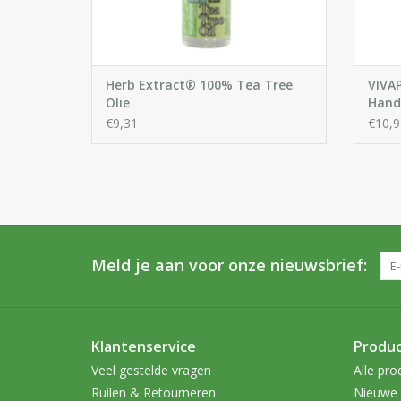
Herb Extract® 100% Tea Tree
VIVAP
Olie
Handg
Tree 
€9,31
€10,9
Meld je aan voor onze nieuwsbrief:
Klantenservice
Produ
Veel gestelde vragen
Alle pro
Ruilen & Retourneren
Nieuwe 