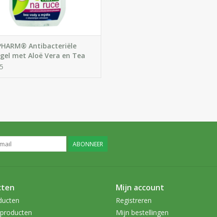
HARM® Antibacteriële
el met Aloë Vera en Tea
Olie
5
ABONNEER
cten
Mijn account
ducten
Registreren
producten
Mijn bestellingen