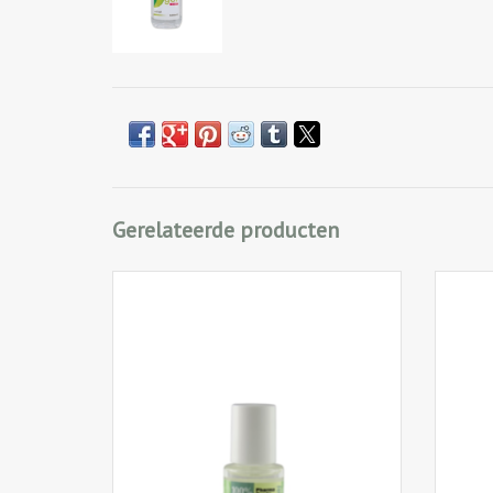
Gerelateerde producten
Hoogwaardige 100% natuurlijke Tea Tree
Antiba
Olie (TTO) heeft uitstekende antibacteriële,
desinf
schimmelwerende en
de bact
ontstekingsremmende effecten.
hand
zon