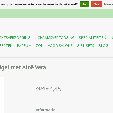
kies op om onze website te verbeteren. Is dat akkoord?
Ja
Nee
Meer 
CHTSVERZORGING
LICHAAMSVERZORGING
SPECIALITEITEN
N
FECTEN
PARFUM
ZON
VOOR SALONS
GIFT SETS
BLOG
el met Aloë Vera
€4,45
€4,95
Informatie