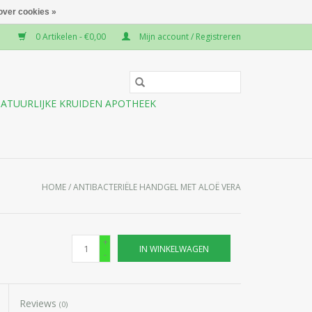
over cookies »
0 Artikelen - €0,00
Mijn account / Registreren
ATUURLIJKE KRUIDEN APOTHEEK
HOME
/
ANTIBACTERIËLE HANDGEL MET ALOË VERA
+
IN WINKELWAGEN
-
Reviews
(0)