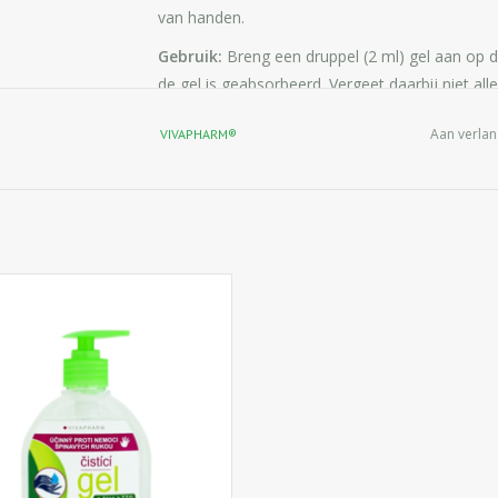
van handen.
Gebruik:
Breng een druppel (2 ml) gel aan op de
de gel is geabsorbeerd. Vergeet daarbij niet all
Alleen voor uitwendig gebruik. Vermijd contact
Aan verlan
VIVAPHARM®
onmiddellijk spoelen met water.
Ingrediënten:
Aqua, Alcohol denat., Carbome
Extract, Tocopheryl Acetate
cteriële handgel met onmiddellijk
ecterende werking (dood 99,8% van
eriën, virussen en microben) om je
en snel en hygiënisch te reinigen
der water en zeep te gebruiken.
IN WINKELWAGEN