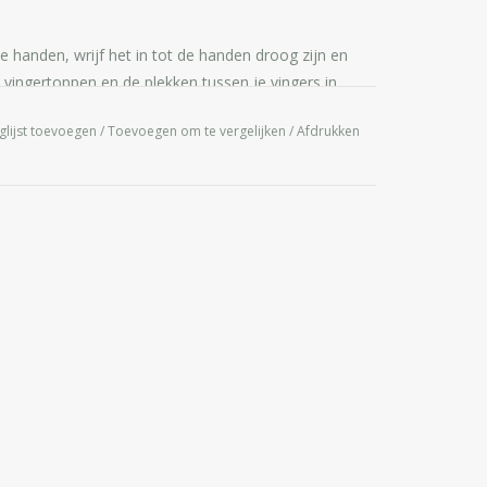
 handen, wrijf het in tot de handen droog zijn en
e vingertoppen en de plekken tussen je vingers in.
 met de ogen. In geval van contact met de ogen,
glijst toevoegen
/
Toevoegen om te vergelijken
/
Afdrukken
r, Glycerin, Propylene Glycol, Aloe Barbadensis