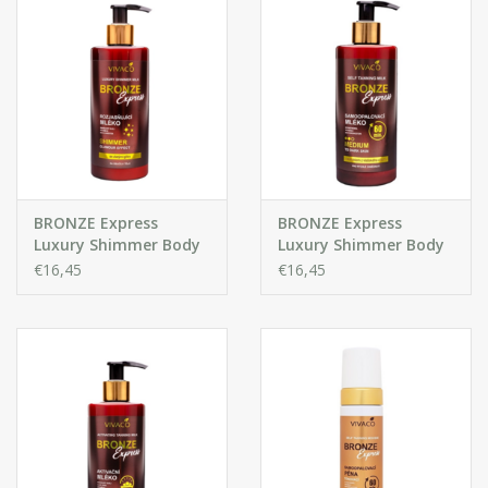
BRONZE Express
BRONZE Express
Luxury Shimmer Body
Luxury Shimmer Body
milk voor gezicht en
milk -Medium
€16,45
€16,45
lichaam met Gouden
Glitters