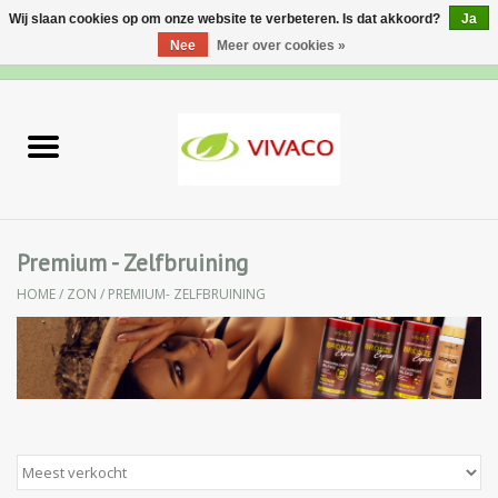
Wij slaan cookies op om onze website te verbeteren. Is dat akkoord?
Ja
Nee
Meer over cookies »
0 Artikelen - €0,00
Home
Nieuw
Gezichtsverzorging
Premium - Zelfbruining
HOME
/
ZON
/
PREMIUM- ZELFBRUINING
Lichaamsverzorging
Specialiteiten
Natuurlijke Kruiden
Apotheek