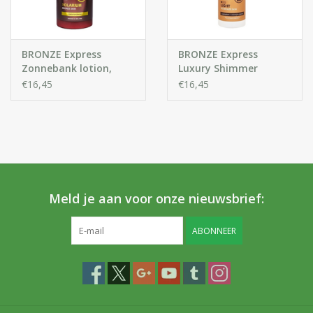
BRONZE Express
BRONZE Express
Zonnebank lotion,
Luxury Shimmer
voor een stralende
zelfbruinende mousse
€16,45
€16,45
gebruinde huid.
voor Gezicht en
Lichaam
Meld je aan voor onze nieuwsbrief:
ABONNEER