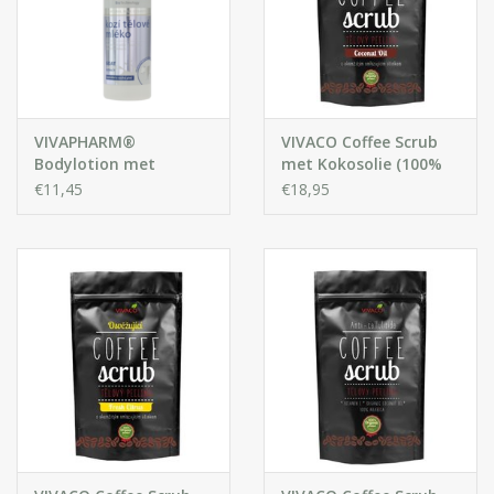
VIVAPHARM®
VIVACO Coffee Scrub
Bodylotion met
met Kokosolie (100%
Geitenmelk
organisch)
€11,45
€18,95