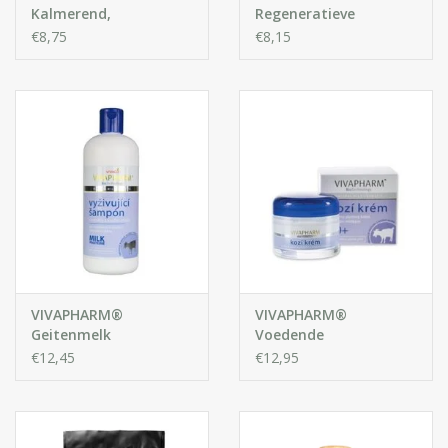
Kalmerend,
Regeneratieve
Verzorgend
Kruidenbalsem met
€8,75
€8,15
Kruidenbalsem met
Duindoornolie
Cannabis Olie
VIVAPHARM®
VIVAPHARM®
Geitenmelk
Voedende
verzorgende Shampoo
Gezichtscrème met
€12,45
€12,95
met Extracten van
Geitenmelk 30+
Geitenmelk