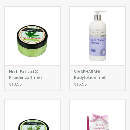
Huidproblemen
Effecten
Parfum
Zon
Voor Salons
Herb Extract®
VIVAPHARM®
Kruidenzalf met
Bodylotion met
Cannabis
Geitenmelk
€10,95
€16,95
Gift sets
Blog