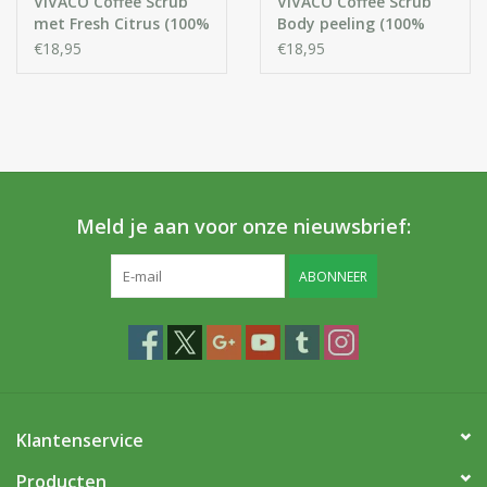
VIVACO Coffee Scrub
VIVACO Coffee Scrub
met Fresh Citrus (100%
Body peeling (100%
organisch)
organisch)
€18,95
€18,95
Meld je aan voor onze nieuwsbrief:
ABONNEER
Klantenservice
Producten