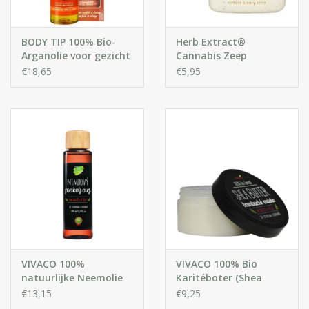
BODY TIP 100% Bio-
Herb Extract®
Arganolie voor gezicht
Cannabis Zeep
en lichaam
€18,65
€5,95
VIVACO 100%
VIVACO 100% Bio
natuurlijke Neemolie
Karitéboter (Shea
(Nimbaolie)
Butter) voor Gezicht &
€13,15
€9,25
Lichaam