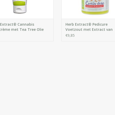
 Extract® Cannabis
Herb Extract® Pedicure
rème met Tea Tree Olie
Voetzout met Extract van
Duivelsklauw
€9,85