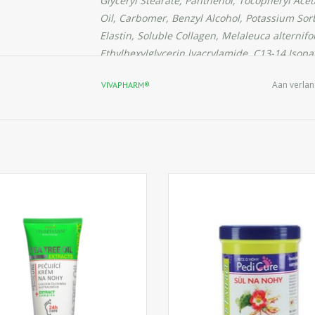
Glyceryl Stearate, Panthenol, Tocopheryl Ace
Oil, Carbomer, Benzyl Alcohol, Potassium So
Elastin, Soluble Collagen, Melaleuca alternifo
Ethylhexylglycerin lyacrylamide, C13-14 Isopara
Aan verlan
VIVAPHARM®
htende voetcrème met cannabis en
Unieke badzoutformule met Duive
e olie geeft de voeten een perfecte
extract heeft ontstekingsremm
rzorging. Het hydrateert, kalmeert
effecten, reinigt effectief, verza
huid en heeft een antibacteriële
regenereert gestresseerde voet
ng. De voetcrème houdt de voeten
Ontspannend bad gaat zwelling en 
en zijdezacht en voorkomt pijnlijke
de benen.
klachten.
IN WINKELWAGEN
IN WINKELWAGEN