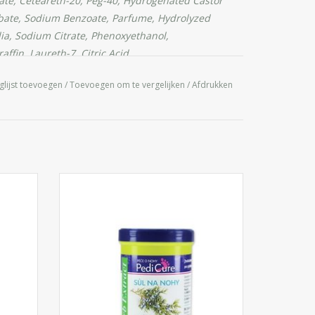
tate, Ceteareth-20, Peg-40, Hydrogenated Castor
rbate, Sodium Benzoate, Parfume, Hydrolyzed
lia, Sodium Citrate, Phenoxyethanol,
ffin, Laureth-7, Citric Acid
glijst toevoegen
/
Toevoegen om te vergelijken
/
Afdrukken
lsklauw
Regeneratieve badzout voor gespannen
ende
en vermoeide benen. Verwijderd de harde
cht en
huid van de voeten en heeft verfrissende
huid.
effecten, beperkt het zweten en elimineert
pijn in
het zware benen syndroom.
IN WINKELWAGEN