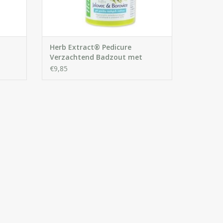
Herb Extract® Pedicure
Verzachtend Badzout met
Dennennaald Extract
€9,85