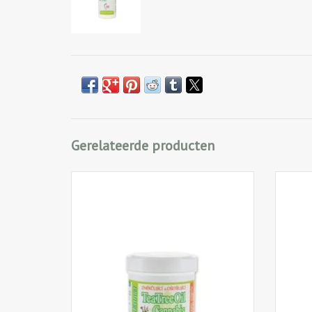
Gerelateerde producten
Antibacteriële en ontstekingsremmende
Verzac
zalf voor behandeling van de verharde
tea tre
huid/eelt van de handen en voeten. Helpt
voetve
om schimmelvorming te voorkomen en
de 
vermindert transpiratie.
werki
soepel 
IN WINKELWAGEN