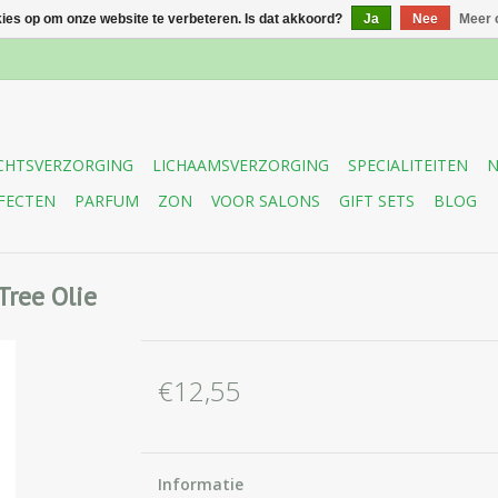
kies op om onze website te verbeteren. Is dat akkoord?
Ja
Nee
Meer 
CHTSVERZORGING
LICHAAMSVERZORGING
SPECIALITEITEN
N
FECTEN
PARFUM
ZON
VOOR SALONS
GIFT SETS
BLOG
ree Olie
€12,55
Informatie