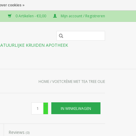
over cookies »
0 Artikelen - €0,00
Mijn account / Registreren
ATUURLIJKE KRUIDEN APOTHEEK
HOME
/
VOETCRÈME MET TEA TREE OLIE
+
IN WINKELWAGEN
-
Reviews
(0)