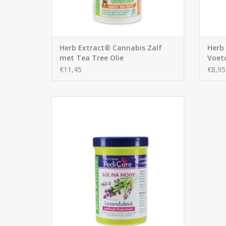
Herb Extract® Cannabis Zalf
Herb
met Tea Tree Olie
Voetc
€11,45
€8,95
Unieke verzachtend en kalmerend
pedicure oliebadzout met Lavendelolie
reinigt, verzacht en regenereert effectief
de gespannen huid van de voeten. Het
ontspanningsbad werkt ook tegen zwelling
en pijn in de benen.
IN WINKELWAGEN