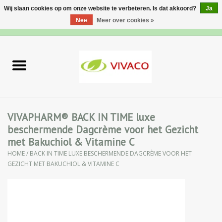
Wij slaan cookies op om onze website te verbeteren. Is dat akkoord?
Ja
Nee
Meer over cookies »
0 Artikelen - €0,00
Home
Nieuw
Gezichtsverzorging
VIVAPHARM® BACK IN TIME luxe
beschermende Dagcrème voor het Gezicht
Lichaamsverzorging
met Bakuchiol & Vitamine C
HOME
/
BACK IN TIME LUXE BESCHERMENDE DAGCRÈME VOOR HET
Specialiteiten
GEZICHT MET BAKUCHIOL & VITAMINE C
Natuurlijke Kruiden
Apotheek