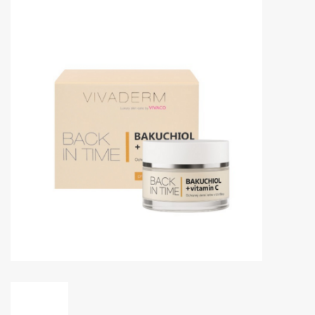
Huidproblemen
Effecten
Parfum
Zon
Voor Salons
Gift sets
Blog