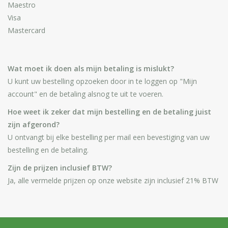
Maestro
Huidproblemen
Visa
Mastercard
Effecten
Parfum
Wat moet ik doen als mijn betaling is mislukt?
U kunt uw bestelling opzoeken door in te loggen op "Mijn
Zon
account" en de betaling alsnog te uit te voeren.
Hoe weet ik zeker dat mijn bestelling en de betaling juist
Voor Salons
zijn afgerond?
U ontvangt bij elke bestelling per mail een bevestiging van uw
Gift sets
bestelling en de betaling.
Zijn de prijzen inclusief BTW?
Blog
Ja, alle vermelde prijzen op onze website zijn inclusief 21% BTW