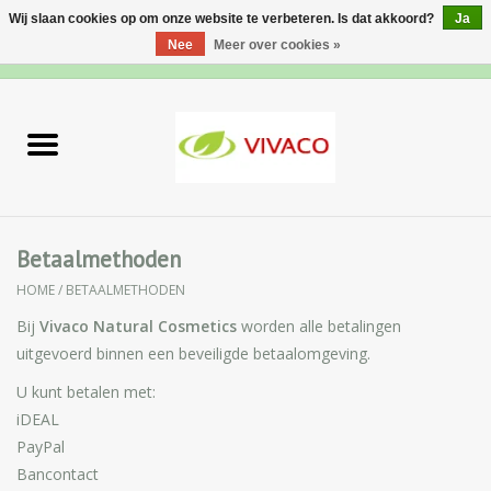
Wij slaan cookies op om onze website te verbeteren. Is dat akkoord?
Ja
Nee
Meer over cookies »
0 Artikelen - €0,00
Home
Nieuw
Gezichtsverzorging
Betaalmethoden
HOME
/
BETAALMETHODEN
Lichaamsverzorging
Bij
Vivaco Natural Cosmetics
worden alle betalingen
Specialiteiten
uitgevoerd binnen een beveiligde betaalomgeving.
U kunt betalen met:
Natuurlijke Kruiden
iDEAL
Apotheek
PayPal
Bancontact