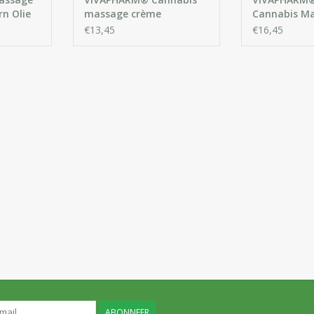
n Olie
massage crème
Cannabis Ma
met Cannabi
€13,45
€16,45
ABONNEER