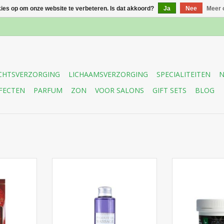
kies op om onze website te verbeteren. Is dat akkoord?
Ja
Nee
Meer 
CHTSVERZORGING
LICHAAMSVERZORGING
SPECIALITEITEN
N
FECTEN
PARFUM
ZON
VOOR SALONS
GIFT SETS
BLOG
 verzorging
Ontspannende en hydraterende
n nagels,
Body Tip Lavendel Massageolie
Een unieke Hen
drateert en
bevat een hoog percentage
met natuurli
t
natuurlijke, verzorgende
uitermate ges
en maakt de
lavendelolie.
masseren van
 zijdezacht.
pijnlijke spier