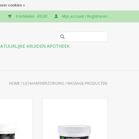
over cookies »
0 Artikelen - €0,00
Mijn account / Registreren
ATUURLIJKE KRUIDEN APOTHEEK
HOME
/
LICHAAMSVERZORGING
/
MASSAGE-PRODUCTEN
Een massage gel die gunstige
effecten heeft op de gezondheid
nep massage zalf
van gewrichten. De kruidengel
jke kruiden is
heeft kalmerende,
chikt voor het
ontstekingsremmende,
 vermoeide en
antiseptische en anesthetische
en, gewrichten en
effecten. Het verhoogt de