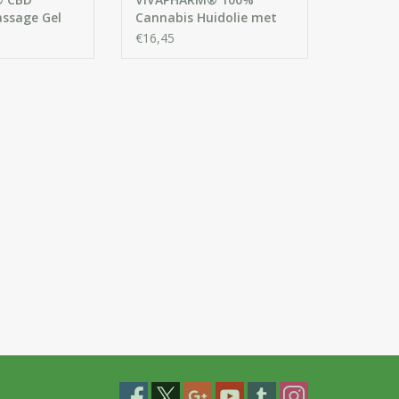
ssage Gel
Cannabis Huidolie met
solie
CBD extract
€16,45