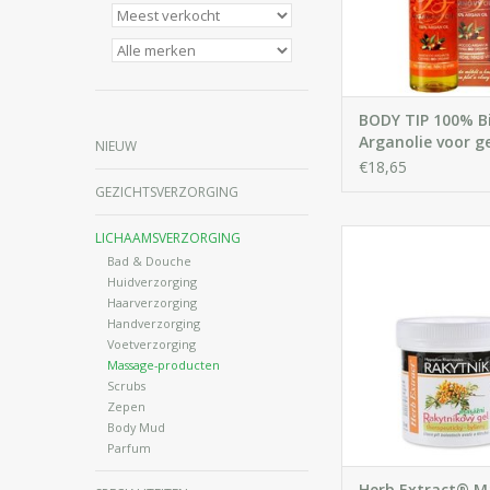
IN WINKELWA
BODY TIP 100% B
Arganolie voor g
NIEUW
en lichaam
€18,65
GEZICHTSVERZORGING
Massage gel met duin
LICHAAMSVERZORGING
verlicht ontstekingsp
Bad & Douche
verlicht spier- en gew
Huidverzorging
Haarverzorging
IN WINKELWA
Handverzorging
Voetverzorging
Massage-producten
Scrubs
Zepen
Body Mud
Parfum
Herb Extract® M