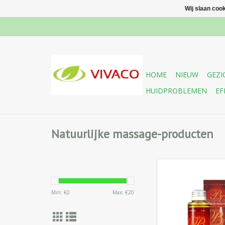
Wij slaan coo
HOME
NIEUW
GEZI
HUIDPROBLEMEN
EF
Natuurlijke massage-producten
Voor intensieve diepe
van de huid, haar e
voorkomt rimpels, hy
Min: €
0
Max: €
20
vertraagt he
verouderingsproces 
huid weer elastisch en