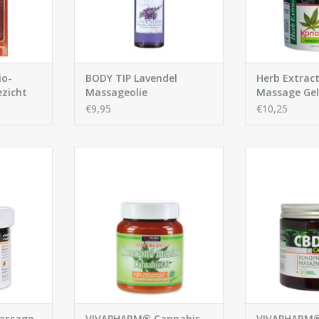
pezen, verminder
GEN
verbetert de be
de gewrichte
Hennep 
io-
BODY TIP Lavendel
Herb Extrac
ezicht
Massageolie
Massage Gel
€9,95
€10,25
doorn olie
Een unieke cannabis massage
rocessen en
crème bevat 12% koud
Herstellende 
richtspijn.
gepersten cannabis olie en is
cannabidiol (C
geschikt voor de verzorging van
van 19 krui
GEN
droge, gebarsten, jeukende en
ontspannende 
geïrriteerde huid.
huid van pijn
gewricht
IN WINKELWAGEN
IN WIN
assage
VIVAPHARM® Cannabis
VIVAPHARM