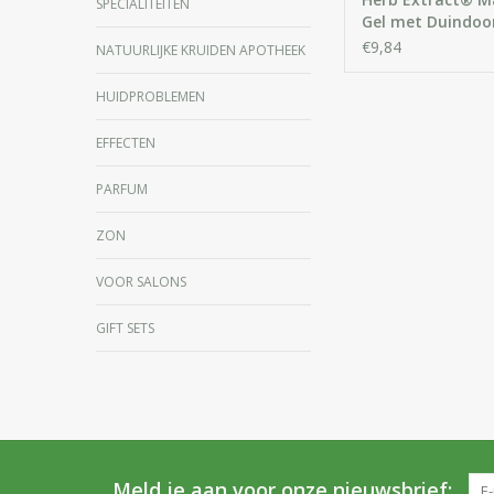
SPECIALITEITEN
Gel met Duindoor
€9,84
NATUURLIJKE KRUIDEN APOTHEEK
HUIDPROBLEMEN
EFFECTEN
PARFUM
ZON
VOOR SALONS
GIFT SETS
Meld je aan voor onze nieuwsbrief: