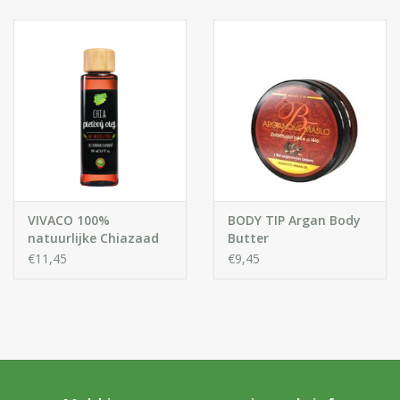
Huidproblemen
Effecten
Parfum
Zon
Voor Salons
VIVACO 100%
BODY TIP Argan Body
natuurlijke Chiazaad
Butter
Olie
€11,45
€9,45
Gift sets
Blog