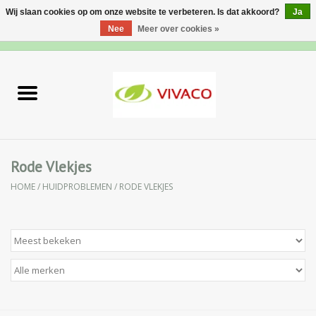
Wij slaan cookies op om onze website te verbeteren. Is dat akkoord?
Ja
Nee
Meer over cookies »
0 Artikelen - €0,00
Home
Nieuw
Gezichtsverzorging
Rode Vlekjes
HOME
/
HUIDPROBLEMEN
/
RODE VLEKJES
Lichaamsverzorging
Specialiteiten
Natuurlijke Kruiden
Apotheek