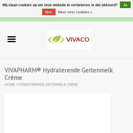
Wij slaan cookies op om onze website te verbeteren. Is dat akkoord?
Ja
Nee
Meer over cookies »
0 Artikelen - €0,00
Home
Nieuw
Gezichtsverzorging
VIVAPHARM® Hydraterende Geitenmelk
Crème
Lichaamsverzorging
HOME
/
HYDRATERENDE GEITENMELK CRÈME
Specialiteiten
Natuurlijke Kruiden
Apotheek