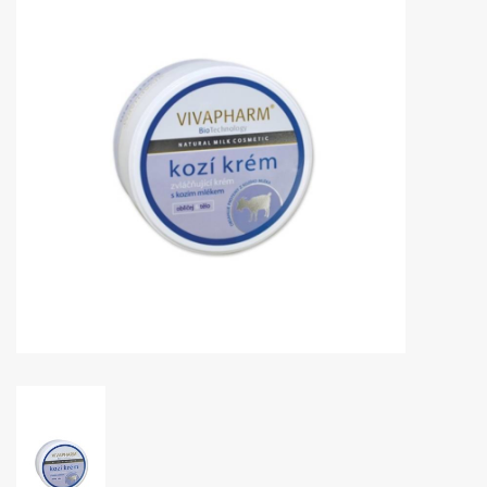
Huidproblemen
Effecten
Parfum
Zon
Voor Salons
Gift sets
Blog