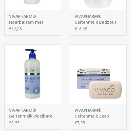
VIVAPHARM®
VIVAPHARM®
Haarbalsem met
Geitenmelk Badzout
Geitenmelk Extracten
€12,05
€16,95
VIVAPHARM®
VIVAPHARM®
Geitenmelk vloeibare
Geitenmelk Zeep
handzeep
€9,35
€7,95