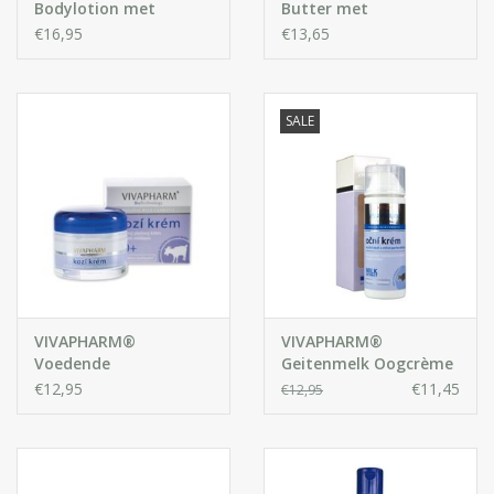
Bodylotion met
Butter met
Geitenmelk
Geitenmelk
€16,95
€13,65
SALE
VIVAPHARM®
VIVAPHARM®
Voedende
Geitenmelk Oogcrème
Gezichtscrème met
€12,95
€11,45
€12,95
Geitenmelk 30+