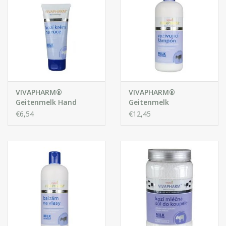
VIVAPHARM®
VIVAPHARM®
Geitenmelk Hand
Geitenmelk
Crème
verzorgende Shampoo
€6,54
€12,45
met Extracten van
Geitenmelk