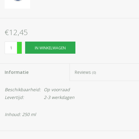
€12,45
+
IN WINKELWAGEN
-
Informatie
Reviews
(0)
Beschikbaarheid:
Op voorraad
Levertijd:
2-3 werkdagen
Inhoud: 250 ml
VIVAPHARM® Hydraterende Geitenmelk Crème
- zachte