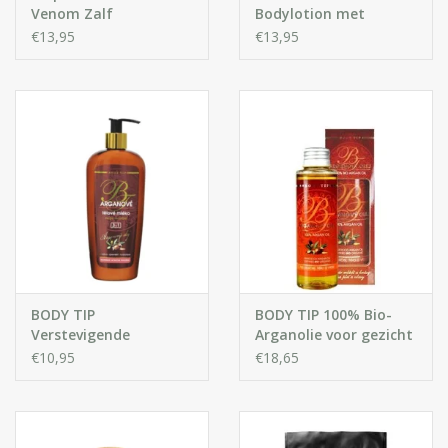
Venom Zalf
Bodylotion met
Hyaluronzuur
€13,95
€13,95
BODY TIP
BODY TIP 100% Bio-
Verstevigende
Arganolie voor gezicht
Bodylotion met
en lichaam
€10,95
€18,65
Arganolie 3 in 1