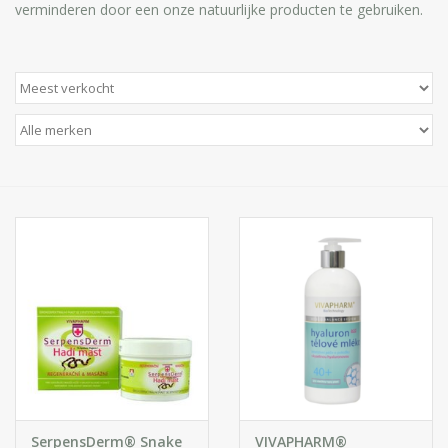
verminderen door een onze natuurlijke producten te gebruiken.
Huidproblemen
Effecten
Parfum
Zon
Voor Salons
Gift sets
Blog
SerpensDerm® Snake
VIVAPHARM®