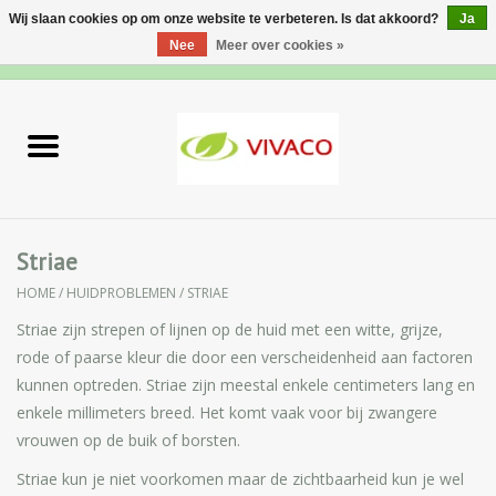
Wij slaan cookies op om onze website te verbeteren. Is dat akkoord?
Ja
Nee
Meer over cookies »
0 Artikelen - €0,00
Home
Nieuw
Gezichtsverzorging
Striae
HOME
/
HUIDPROBLEMEN
/
STRIAE
Lichaamsverzorging
Striae zijn strepen of lijnen op de huid met een witte, grijze,
Specialiteiten
rode of paarse kleur die door een verscheidenheid aan factoren
kunnen optreden. Striae zijn meestal enkele centimeters lang en
enkele millimeters breed. Het komt vaak voor bij zwangere
Natuurlijke Kruiden
vrouwen op de buik of borsten.
Apotheek
Striae kun je niet voorkomen maar de zichtbaarheid kun je wel