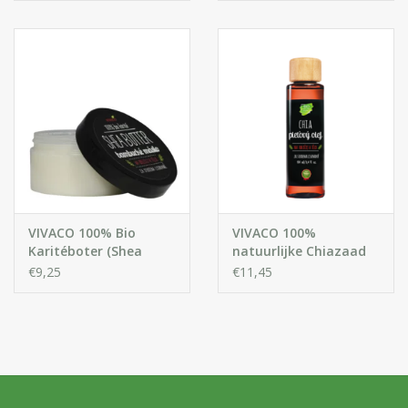
VIVACO 100% Bio
VIVACO 100%
Karitéboter (Shea
natuurlijke Chiazaad
Butter) voor Gezicht &
Olie
€9,25
€11,45
Lichaam