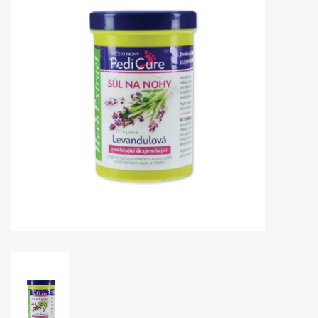
Huidproblemen
Effecten
Parfum
Zon
Voor Salons
Gift sets
Blog