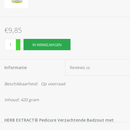
€9,85
+
IN WINKELWAGEN
-
Informatie
Reviews
(0)
Beschikbaarheid:
Op voorraad
Inhoud: 420 gram
HERB EXTRACT® Pedicure Verzachtende Badzout met
Lavendelolie -
is een uniek verzachtend en kalmerend middel