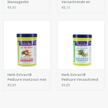
Massageolie
Verzachtende en
ongeveer 20 minuten.
Kalmerende
€9,95
€8,15
Kruidenbalsem met
Ingrediënten:
Sodium chloride, Lavandula Angustifolia Oil,
Lavendelolie
Parfum, PEG-60, Hydrogenated Castor Oil, C.I. 15510, C.I.
42090, C.I. 45350
Herb Extract®
Herb Extract®
Pedicure Voetzout met
Pedicure Verzachtend
Extract van
Badzout met
€9,85
€9,85
Duivelsklauw
Dennennaald Extract