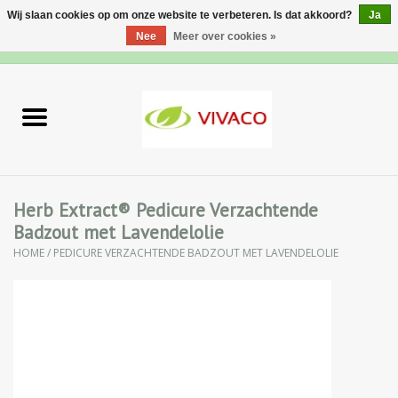
Wij slaan cookies op om onze website te verbeteren. Is dat akkoord?
Ja
Nee
Meer over cookies »
0 Artikelen - €0,00
Home
Nieuw
Gezichtsverzorging
Herb Extract® Pedicure Verzachtende
Badzout met Lavendelolie
Lichaamsverzorging
HOME
/
PEDICURE VERZACHTENDE BADZOUT MET LAVENDELOLIE
Specialiteiten
Natuurlijke Kruiden
Apotheek