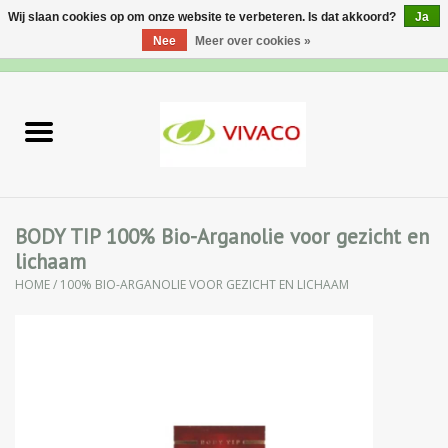
Wij slaan cookies op om onze website te verbeteren. Is dat akkoord?
Ja
Nee
Meer over cookies »
0 Artikelen - €0,00
Home
Nieuw
Gezichtsverzorging
BODY TIP 100% Bio-Arganolie voor gezicht en
lichaam
Lichaamsverzorging
HOME
/
100% BIO-ARGANOLIE VOOR GEZICHT EN LICHAAM
Specialiteiten
Natuurlijke Kruiden
Apotheek