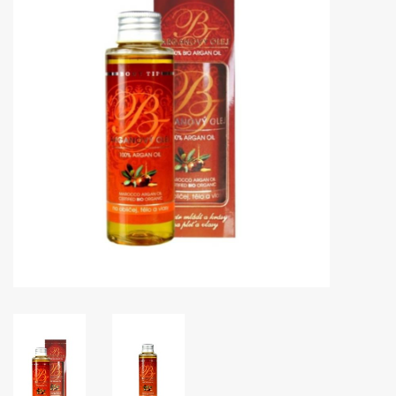
Huidproblemen
Effecten
Parfum
Zon
Voor Salons
Gift sets
Blog