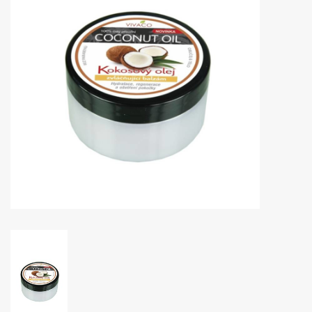
Huidproblemen
Effecten
Parfum
Zon
Voor Salons
Gift sets
Blog