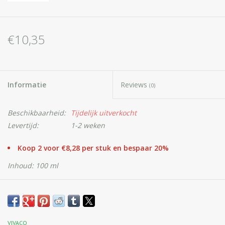
€10,35
Informatie
Reviews
(0)
Beschikbaarheid:
Tijdelijk uitverkocht
Levertijd:
1-2 weken
Koop 2 voor €8,28 per stuk en bespaar 20%
Inhoud: 100 ml
VIVACO Verzachtende Balsem met Kokosolie -
is een 100%
puur natuurlijk product voor behandeling van gezicht en lichaam
VIVACO