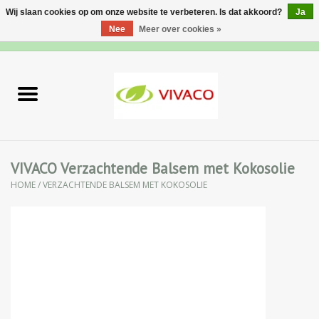
Wij slaan cookies op om onze website te verbeteren. Is dat akkoord?
Ja
Nee
Meer over cookies »
0 Artikelen - €0,00
Home
Nieuw
Gezichtsverzorging
VIVACO Verzachtende Balsem met Kokosolie
HOME
/
VERZACHTENDE BALSEM MET KOKOSOLIE
Lichaamsverzorging
Specialiteiten
Natuurlijke Kruiden
Apotheek