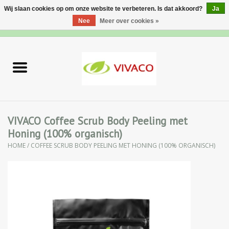
Wij slaan cookies op om onze website te verbeteren. Is dat akkoord?
Ja
Nee
Meer over cookies »
0 Artikelen - €0,00
Home
Nieuw
Gezichtsverzorging
VIVACO Coffee Scrub Body Peeling met
Honing (100% organisch)
Lichaamsverzorging
HOME
/
COFFEE SCRUB BODY PEELING MET HONING (100% ORGANISCH)
Specialiteiten
Natuurlijke Kruiden
Apotheek