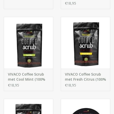
wanneer nodig.
organisch)
€18,95
Ingrediënten:
Coffea Robusta Seed Powder, Sucrose,
Helianthus Annus Seed Oil, Prunus Amygdalus Dulcis Oil,
Sodium Chloride, Caramel, Cocos Nucifera Oil, Tocopherol,
Cannabis Sativa Seed Oil, Mentha Arvensis Oil, Aroma,
Maltodextrin, Mel
VIVACO Coffee Scrub
VIVACO Coffee Scrub
met Cool Mint (100%
met Fresh Citrus (100%
organisch)
organisch)
€18,95
€18,95