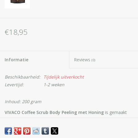
€18,95
Informatie
Reviews
(0)
Beschikbaarheid:
Tijdelijk uitverkocht
Levertijd:
1-2 weken
Inhoud: 200 gram
VIVACO Coffee Scrub Body Peeling met Honing
is gemaakt
van een verbazingwekkend mengsel van gemalen robuuste
koffie, rietsuiker, Himalaya zout en hydraterende oliën.