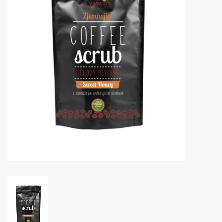
Huidproblemen
Effecten
Parfum
Zon
Voor Salons
Gift sets
Blog