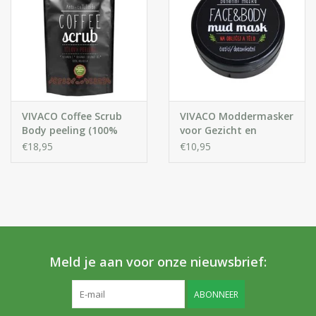
VIVACO Coffee Scrub
VIVACO Moddermasker
Body peeling (100%
voor Gezicht en
organisch)
Lichaam
€18,95
€10,95
Meld je aan voor onze nieuwsbrief:
ABONNEER