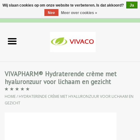
Wij slaan cookies op om onze website te verbeteren. Is dat akkoord?
Ja
Nee
Meer over cookies »
0 Artikelen - €0,00
Home
Nieuw
Gezichtsverzorging
VIVAPHARM® Hydraterende crème met
hyaluronzuur voor lichaam en gezicht
Lichaamsverzorging
HOME
/
HYDRATERENDE CRÈME MET HYALURONZUUR VOOR LICHAAM EN
Specialiteiten
GEZICHT
Natuurlijke Kruiden
Apotheek