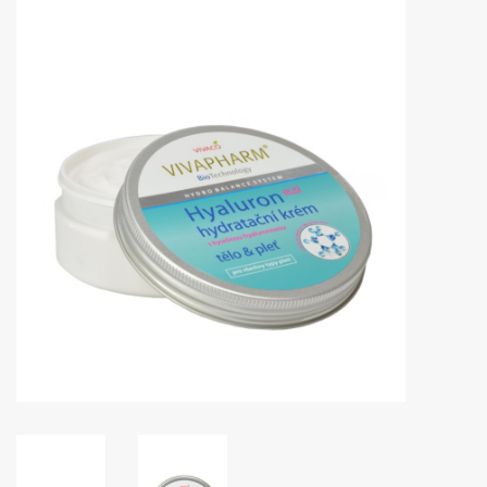
Huidproblemen
Effecten
Parfum
Zon
Voor Salons
Gift sets
Blog