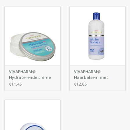
Huidproblemen
Effecten
Parfum
Zon
Voor Salons
VIVAPHARM®
VIVAPHARM®
Hydraterende crème
Haarbalsem met
met hyaluronzuur
Geitenmelk Extracten
€11,45
€12,05
Gift sets
voor lichaam en
gezicht
Blog