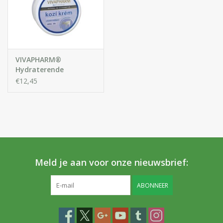
VIVAPHARM®
Hydraterende
Geitenmelk Crème
€12,45
Meld je aan voor onze nieuwsbrief:
ABONNEER