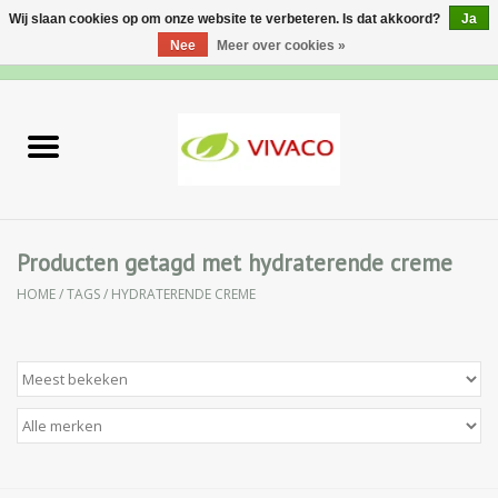
Wij slaan cookies op om onze website te verbeteren. Is dat akkoord?
Ja
Nee
Meer over cookies »
0 Artikelen - €0,00
Home
Nieuw
Gezichtsverzorging
Producten getagd met hydraterende creme
HOME
/
TAGS
/
HYDRATERENDE CREME
Lichaamsverzorging
Specialiteiten
Natuurlijke Kruiden
Apotheek