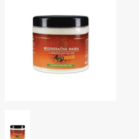
Huidproblemen
Effecten
Parfum
Zon
Voor Salons
Gift sets
Blog