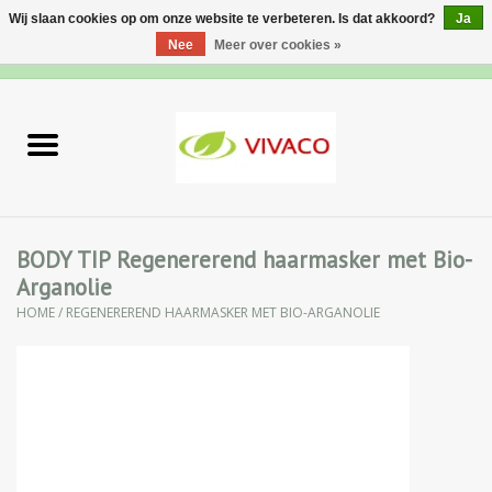
Wij slaan cookies op om onze website te verbeteren. Is dat akkoord?
Ja
Nee
Meer over cookies »
0 Artikelen - €0,00
Home
Nieuw
Gezichtsverzorging
BODY TIP Regenererend haarmasker met Bio-
Arganolie
Lichaamsverzorging
HOME
/
REGENEREREND HAARMASKER MET BIO-ARGANOLIE
Specialiteiten
Natuurlijke Kruiden
Apotheek