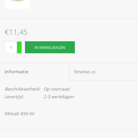
€11,45
+
IN WINKELWAGEN
-
Informatie
Reviews
(0)
Beschikbaarheid:
Op voorraad
Levertijd:
2-3 werkdagen
Inhoud: 650 ml
Body Tip Regenererend haarmasker met Bio-Arganolie