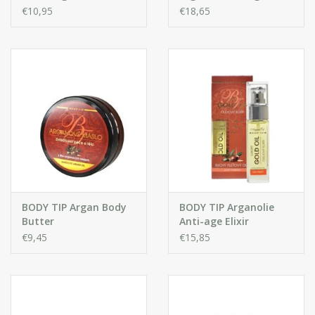
Bodylotion met
en lichaam
€10,95
€18,65
Arganolie 3 in 1
BODY TIP Argan Body
BODY TIP Arganolie
Butter
Anti-age Elixir
€9,45
€15,85