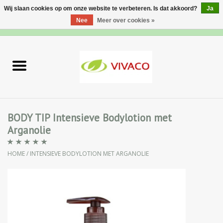
Wij slaan cookies op om onze website te verbeteren. Is dat akkoord?
Ja
Nee
Meer over cookies »
0 Artikelen - €0,00
Home
Nieuw
Gezichtsverzorging
BODY TIP Intensieve Bodylotion met
Arganolie
Lichaamsverzorging
HOME
/
INTENSIEVE BODYLOTION MET ARGANOLIE
Specialiteiten
Natuurlijke Kruiden
Apotheek