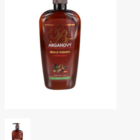
Huidproblemen
Effecten
Parfum
Zon
Voor Salons
Gift sets
Blog