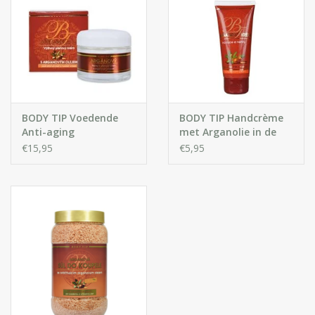
BODY TIP Voedende
BODY TIP Handcrème
Anti-aging
met Arganolie in de
Gezichtscrème met
tube
€15,95
€5,95
Arganolie