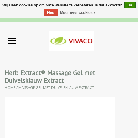
Wij slaan cookies op om onze website te verbeteren. Is dat akkoord?
Ja
Nee
Meer over cookies »
0 Artikelen - €0,00
Home
Nieuw
Gezichtsverzorging
Herb Extract® Massage Gel met
Duivelsklauw Extract
Lichaamsverzorging
HOME
/
MASSAGE GEL MET DUIVELSKLAUW EXTRACT
Specialiteiten
Natuurlijke Kruiden
Apotheek