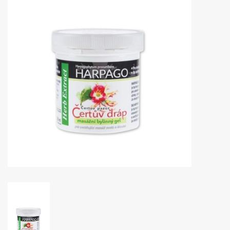
Huidproblemen
Effecten
Parfum
Zon
Voor Salons
Gift sets
Blog