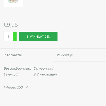
€9,95
+
IN WINKELWAGEN
-
Informatie
Reviews
(0)
Beschikbaarheid:
Op voorraad
Levertijd:
2-3 werkdagen
Inhoud: 250 ml
HERB EXTRACT® Massage Gel met Duivelsklauw Extract