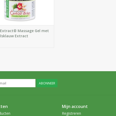
 Extract® Massage Gel met
lsklauw Extract
ABONNEER
cten
Mijn account
ducten
Registreren