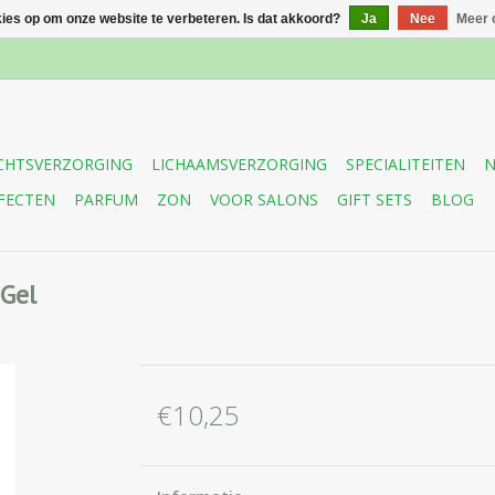
kies op om onze website te verbeteren. Is dat akkoord?
Ja
Nee
Meer 
CHTSVERZORGING
LICHAAMSVERZORGING
SPECIALITEITEN
N
FECTEN
PARFUM
ZON
VOOR SALONS
GIFT SETS
BLOG
Gel
€10,25