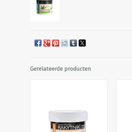
Gerelateerde producten
Massage gel met duindoorn olie verlicht
Een m
ontstekingsprocessen en verlicht spier- en
heeft 
gewrichtspijn.
De
ontst
IN WINKELWAGEN
anesth
bloedt