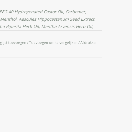
, PEG-40 Hydrogenated Castor Oil, Carbomer,
 Menthol, Aescules Hippocastanum Seed Extract,
a Piperita Herb Oil, Mentha Arvensis Herb Oil,
eaf Extract, Scutellaria Baicalensis Leaf Extract,
 Agrimonia Eupatoria Flower Extract, Callendula
glijst toevoegen
/
Toevoegen om te vergelijken
/
Afdrukken
ract, Abies Alba Needle Oil, Pinus Sylvestris Leaf
olia Herb Oil, Rosmarinus Officinalis Leaf Oil, Cl
lycerin