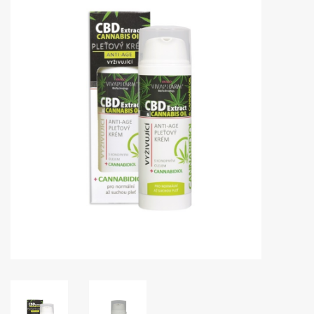
Huidproblemen
Effecten
Parfum
Zon
Voor Salons
Gift sets
Blog