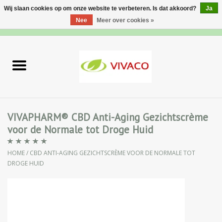
Wij slaan cookies op om onze website te verbeteren. Is dat akkoord?
Ja
Nee
Meer over cookies »
0 Artikelen - €0,00
Home
Nieuw
Gezichtsverzorging
VIVAPHARM® CBD Anti-Aging Gezichtscrème
voor de Normale tot Droge Huid
Lichaamsverzorging
HOME
/
CBD ANTI-AGING GEZICHTSCRÈME VOOR DE NORMALE TOT
Specialiteiten
DROGE HUID
Natuurlijke Kruiden
Apotheek