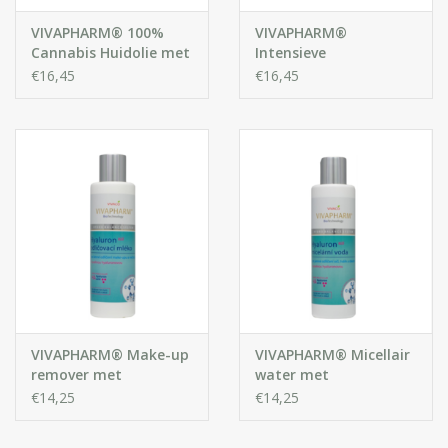
Benzoate, Benzyl Salicylate, Hexyl Cinamal, Potassium
VIVAPHARM® 100%
VIVAPHARM®
Sorbate, Tocopherol
Cannabis Huidolie met
Intensieve
CBD extract
Gezichtscrème met
€16,45
€16,45
Hyaluronzuur
VIVAPHARM® Make-up
VIVAPHARM® Micellair
remover met
water met
hyaluronzuur
hyaluronzuur
€14,25
€14,25