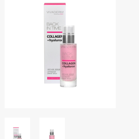
Huidproblemen
Effecten
Parfum
Zon
Voor Salons
Gift sets
Blog