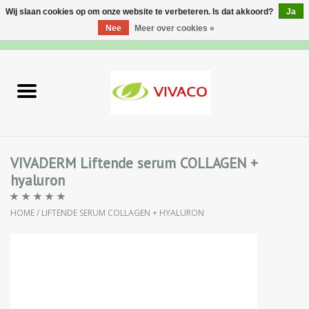
Wij slaan cookies op om onze website te verbeteren. Is dat akkoord?
Ja
Nee
Meer over cookies »
0 Artikelen - €0,00
Home
Nieuw
Gezichtsverzorging
VIVADERM Liftende serum COLLAGEN +
hyaluron
Lichaamsverzorging
HOME
/
LIFTENDE SERUM COLLAGEN + HYALURON
Specialiteiten
Natuurlijke Kruiden
Apotheek