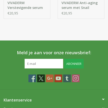
VIVADERM
VIVADERM Anti-aging
Verstevigende serum
serum met Snail
SYN®-AKE peptide +
extract Poly-Helixan
€20,95
€20,95
SQUALENE
Meld je aan voor onze nieuwsbrief:
ABONNEER
Klantenservice