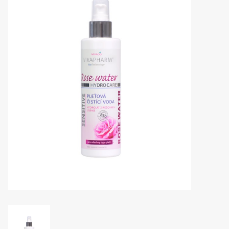
Huidproblemen
Effecten
Parfum
Zon
Voor Salons
Gift sets
Blog