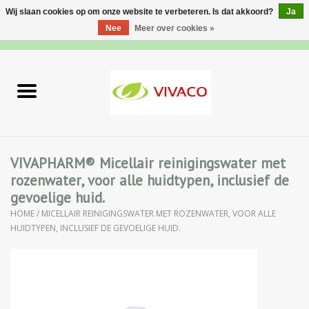
Wij slaan cookies op om onze website te verbeteren. Is dat akkoord?
Ja
Nee
Meer over cookies »
0 Artikelen - €0,00
Home
Nieuw
Gezichtsverzorging
VIVAPHARM® Micellair reinigingswater met
rozenwater, voor alle huidtypen, inclusief de
Lichaamsverzorging
gevoelige huid.
HOME
/
MICELLAIR REINIGINGSWATER MET ROZENWATER, VOOR ALLE
Specialiteiten
HUIDTYPEN, INCLUSIEF DE GEVOELIGE HUID.
Natuurlijke Kruiden
Apotheek