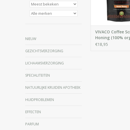
huidimperfecties zoals
striae, ecze
VIVACO Coffee S
Honing (100% or
NIEUW
€18,95
GEZICHTSVERZORGING
LICHAAMSVERZORGING
SPECIALITEITEN
NATUURLIJKE KRUIDEN APOTHEEK
HUIDPROBLEMEN
EFFECTEN
PARFUM