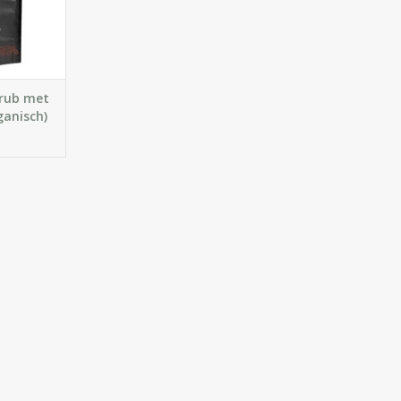
 cellulitis,
em,
crub met
ganisch)