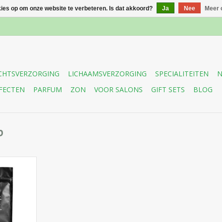
kies op om onze website te verbeteren. Is dat akkoord?
Ja
Nee
Meer 
CHTSVERZORGING
LICHAAMSVERZORGING
SPECIALITEITEN
N
FECTEN
PARFUM
ZON
VOOR SALONS
GIFT SETS
BLOG
b
rub Body
verwijdert
muleert de
inigt de
 hydrateert
id en helpt
ren van