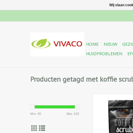
Wij slaan coo
HOME
NIEUW
GEZI
HUIDPROBLEMEN
EF
Producten getagd met koffie scru
VIVACO Coffee Sc
Peeling met Honing 
dode huidcellen, sti
Min: €
0
Max: €
20
bloedsomloop en re
poriën. Het verzacht,
en regenereert de hu
bij het verminde