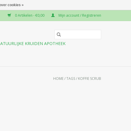
over cookies »
0 Artikelen - €0,00
Mijn account / Registreren
ATUURLIJKE KRUIDEN APOTHEEK
HOME
/
TAGS
/
KOFFIE SCRUB