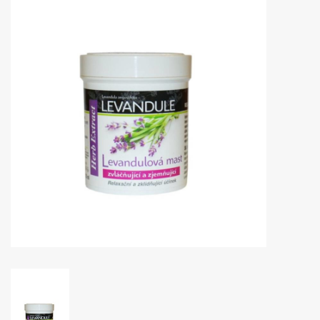
Huidproblemen
Effecten
Parfum
Zon
Voor Salons
Gift sets
Blog