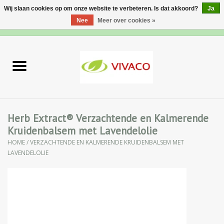
Wij slaan cookies op om onze website te verbeteren. Is dat akkoord?
Ja
Nee
Meer over cookies »
0 Artikelen - €0,00
Home
Nieuw
Gezichtsverzorging
Herb Extract® Verzachtende en Kalmerende
Kruidenbalsem met Lavendelolie
Lichaamsverzorging
HOME
/
VERZACHTENDE EN KALMERENDE KRUIDENBALSEM MET
LAVENDELOLIE
Specialiteiten
Natuurlijke Kruiden
Apotheek