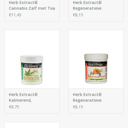
Herb Extract®
Herb Extract®
Ceteareth-20, Lanolin, Phenoxyethanol, Benzoic
Cannabis Zalf met Tea
Regeneratieve
Acid,Dehydroacetic Acid, Ethylhexylglycerin, Lavandula
Tree Olie
Kruidenbalsem met
€11,45
€8,15
Augustifolia Oil
Echinacea Extract
Herb Extract®
Herb Extract®
Kalmerend,
Regeneratieve
Verzorgend
Kruidenbalsem met
€8,75
€8,15
Kruidenbalsem met
Duindoornolie
Cannabis Olie