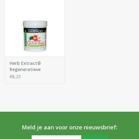
Herb Extract®
Regeneratieve
Kruidenbalsem met
€8,25
Duivelsklauw Extract
Meld je aan voor onze nieuwsbrief: