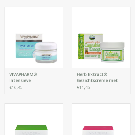
Huidproblemen
Effecten
Parfum
Zon
Voor Salons
VIVAPHARM®
Herb Extract®
Intensieve
Gezichtscrème met
Gezichtscrème met
Cannabis Olie
€16,45
€11,45
Gift sets
Hyaluronzuur
Blog