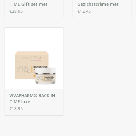
TIME Gift set met
Gezichtscrème met
Collageen en
Tea Tree Oil
€28,95
€12,45
hyaluronzuur
VIVAPHARM® BACK IN
TIME luxe
beschermende
€18,95
Dagcrème voor het
Gezicht met Bakuchiol
& Vitamine C