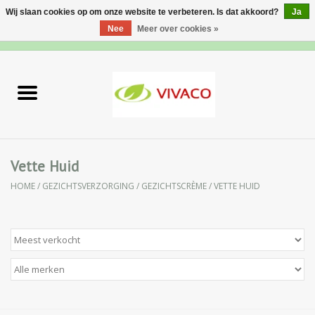
Wij slaan cookies op om onze website te verbeteren. Is dat akkoord?
Ja
Nee
Meer over cookies »
0 Artikelen - €0,00
Home
Nieuw
Gezichtsverzorging
Vette Huid
HOME
/
GEZICHTSVERZORGING
/
GEZICHTSCRÈME
/
VETTE HUID
Lichaamsverzorging
Specialiteiten
Natuurlijke Kruiden
Apotheek