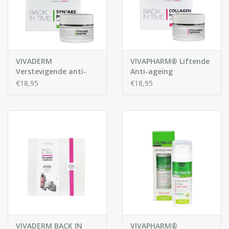
VIVADERM
VIVAPHARM® Liftende
Verstevigende anti-
Anti-ageing
rimpelcrème SYN®-
Gezichtscrème met
€18,95
€18,95
AKE peptide
Collageen en
Hyaluronzuur
VIVADERM BACK IN
VIVAPHARM®