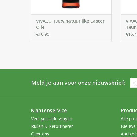
VIVACO 100% natuurlijke Castor
VIVA
Olie
Teuni
Primr
€10,95
€16,4
Meld je aan voor onze nieuwsbrief:
Klantenservice
Produ
Veel gestelde vragen
Alle pro
Ruilen & Retourneren
Nieuwe 
Over ons
Aanbied