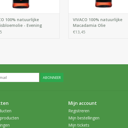
CO 100% natuurlijke
VIVACO 100% natuurlijke
sbloemolie - Evening
Macadamia Olie
ose Oil
5
€13,45
ABONNEER
cten
Mijn account
ducten
Registreren
producten
Mijn bestellingen
ingen
Mijn tickets