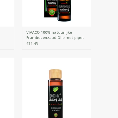
VIVACO 100% natuurlijke
Frambozenzaad Olie met pipet
€11,45
sages en
Geschikt voor elk type huid, intens
eft
verzorgend voor de rijpe, droge en acné
rerende
huid. Geeft de huid een glad, niet-vet
 geeft
gevoel. Verder verzorgt deze heerlijke,
oor
hydraterende olie uw haar en hoofdhuid,
ar.
en bevorderd haargroei. Mengt uitstekend
met etherische o