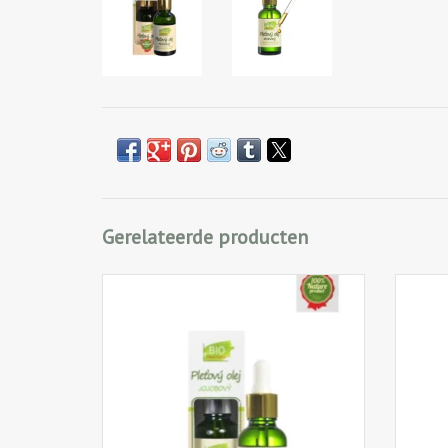
Gerelateerde producten
Hydraterende Jojoba olie geschikt voor elk
Een p
type huid, maar vooral voor de rijpe,
verzo
droge en acné huid. Intens verzorgend,
geeft de huid een glad niet vettig gevoel.
IN WINKELWAGEN