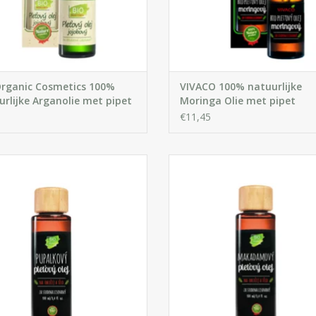
Organic Cosmetics 100%
VIVACO 100% natuurlijke
rlijke Arganolie met pipet
Moringa Olie met pipet
€11,45
ende en zachte olie geschikt voor
Voedende olie, geschikt voor mas
lige, geïrriteerde, verbrande en
dagelijkse huidverzorging. He
ekingshuid. Het wordt aanbevolen
geweldige hydraterende, regene
or de behandeling van de huid
en genezende eigenschappen en
en door psoriasis, neurodermatitis
een heerlijke geur. Geschikt v
en eczeem.
kinderhuid en beschadigd ha
IN WINKELWAGEN
IN WINKELWAGEN