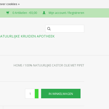
over cookies »
0 Artikelen - €0,00
Mijn account / Registreren
ATUURLIJKE KRUIDEN APOTHEEK
HOME
/
100% NATUURLIJKE CASTOR OLIE MET PIPET
+
IN WINKELWAGEN
-