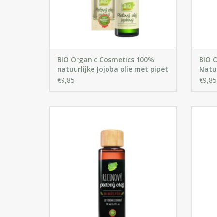
BIO Organic Cosmetics 100%
BIO 
natuurlijke Jojoba olie met pipet
Natuu
€9,85
€9,85
Kalmerende en verzachtende olie. Helpt
Kalmer
uitdroging van de huid te voorkomen en
gevoe
maakt deze weer soepel.
ontst
vo
getroff