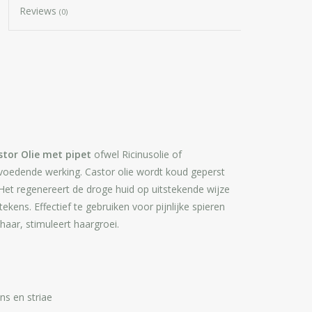
Reviews
(0)
tor Olie met pipet
ofwel Ricinusolie of
voedende werking. Castor olie wordt koud geperst
et regenereert de droge huid op uitstekende wijze
kens. Effectief te gebruiken voor pijnlijke spieren
aar, stimuleert haargroei.
ns en striae