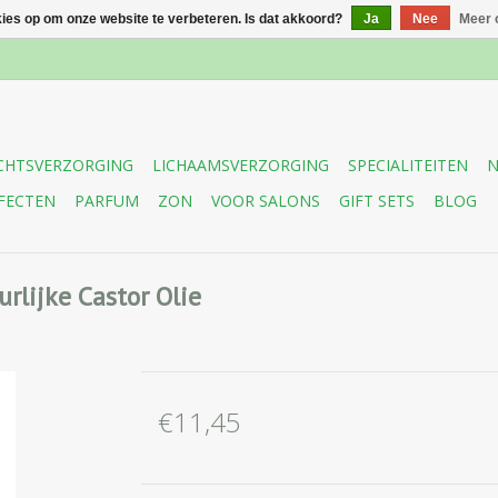
kies op om onze website te verbeteren. Is dat akkoord?
Ja
Nee
Meer 
CHTSVERZORGING
LICHAAMSVERZORGING
SPECIALITEITEN
N
FECTEN
PARFUM
ZON
VOOR SALONS
GIFT SETS
BLOG
rlijke Castor Olie
€11,45