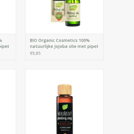
%
BIO Organic Cosmetics 100%
pipet
natuurlijke Jojoba olie met pipet
€9,85
kt voor
Lichte olie die makkelijk door de huid
nde en
wordt opgenomen. Maakt de huid zacht,
evolen
soepel en glad. Werkt verzachtend bij
uid
zonnebrand. Geschikt voor dagelijks
rmatitis
gebruik vooral voor de gevoelige, droge
en ruwe huid. Ideaal voor zachte
babyhuid.
IN WINKELWAGEN