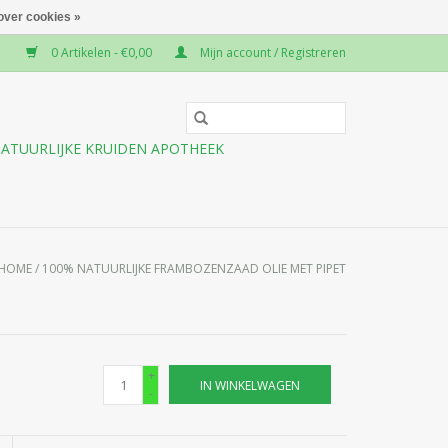
over cookies »
0 Artikelen - €0,00
Mijn account / Registreren
ATUURLIJKE KRUIDEN APOTHEEK
HOME
/
100% NATUURLIJKE FRAMBOZENZAAD OLIE MET PIPET
+
IN WINKELWAGEN
-