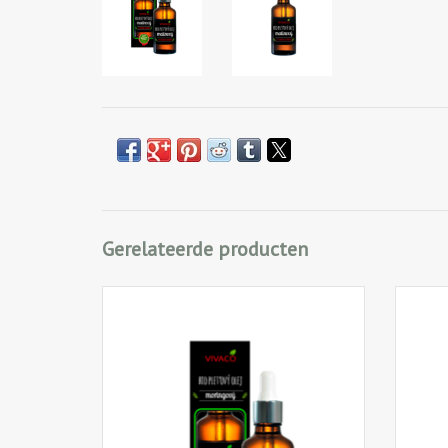
Gerelateerde producten
100% natuurlijke olie geschikt voor de
K
gevoelige, droge huid en voor de
Teuni
behandeling van acné. Ook geschikt voor
regen
behandeling van droog en broos haar.
huid 
aan
IN WINKELWAGEN
aanget