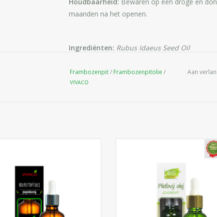
Houdbaarheid:
Bewaren op een droge en donke
maanden na het openen.
Ingrediënten:
Rubus Idaeus Seed Oil
Frambozenpit
/
Frambozenpitolie
/
Aan verlan
VIVACO
oudgeperste 100% natuurlijke
Een pure natuurlijke Arganolie v
sbloemolie is zeer geschikt voor
verzorging van de normale, gevo
eratie van de droge en gevoelige
droge en geïrriteerde huid.
van gezicht en lichaam. Het is ook
IN WINKELWAGEN
bevolen voor de huid die wordt
ast door psoriasis, neurodermitis
en eczeem.
IN WINKELWAGEN