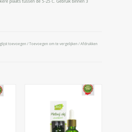
re plaats tussen de 5-25 C. Gebruik binnen 3
glijst toevoegen
/
Toevoegen om te vergelijken
/
Afdrukken
oor de
Hydraterende Jojoba olie geschikt voor elk
elige,
type huid, maar vooral voor de rijpe,
droge en acné huid. Intens verzorgend,
geeft de huid een glad niet vettig gevoel.
IN WINKELWAGEN