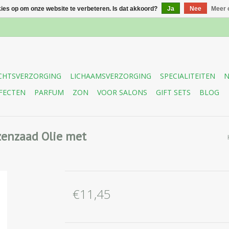
kies op om onze website te verbeteren. Is dat akkoord?
Ja
Nee
Meer 
CHTSVERZORGING
LICHAAMSVERZORGING
SPECIALITEITEN
N
FECTEN
PARFUM
ZON
VOOR SALONS
GIFT SETS
BLOG
zenzaad Olie met
€11,45