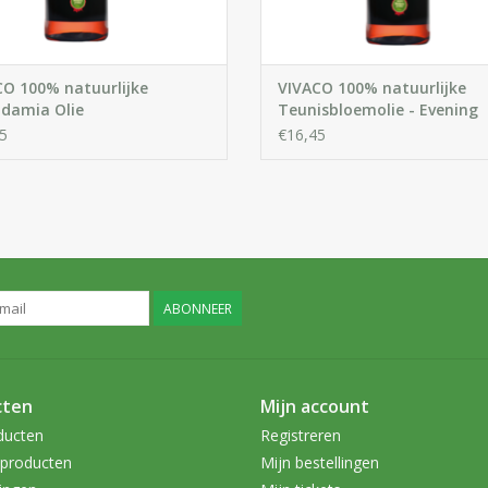
CO 100% natuurlijke
VIVACO 100% natuurlijke
damia Olie
Teunisbloemolie - Evening
Primrose Oil
5
€16,45
ABONNEER
cten
Mijn account
ducten
Registreren
producten
Mijn bestellingen