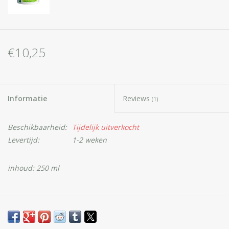
€10,25
Informatie
Reviews
(1)
Beschikbaarheid:
Tijdelijk uitverkocht
Levertijd:
1-2 weken
inhoud: 250 ml
HERB EXTRACT® Cannabis Massage Zalf
- met natuurlijke
kruiden van Hennepextract, Paardenkastanje, Smeerwortel en