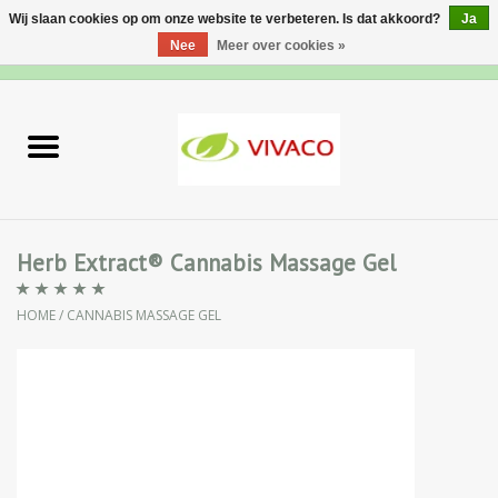
Wij slaan cookies op om onze website te verbeteren. Is dat akkoord?
Ja
Nee
Meer over cookies »
0 Artikelen - €0,00
Home
Nieuw
Gezichtsverzorging
Herb Extract® Cannabis Massage Gel
Lichaamsverzorging
HOME
/
CANNABIS MASSAGE GEL
Specialiteiten
Natuurlijke Kruiden
Apotheek