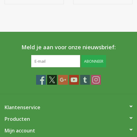
Baicalensis Leaf Extract, Echinacea Purpurea
Flower/Leaf/Stem Extract, Agrimonia Eupatoria Flower Extract,
Callendula Officinalis Flower Extract, Thymus Vulgaris Extract,
Abies Alba Needle Oil, Pinus Sylvestris Leaf Oil, Citrus Limon
Seed Oil, Lavandula Angustifolia Herb Oil, Rosmarinus
Officinalis Leaf Oil, Cl 42051, Cl 19140, Phenoxyethanol,
Meld je aan voor onze nieuwsbrief:
Ethylhexylglycerin
ABONNEER
Klantenservice
Producten
Mijn account