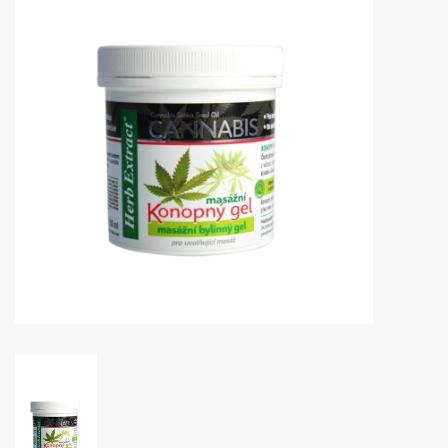
Huidproblemen
Effecten
Parfum
Zon
Voor Salons
Gift sets
Blog