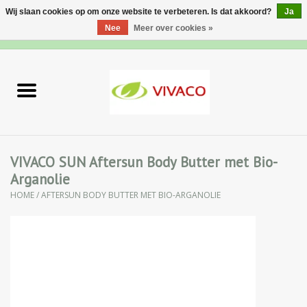
Wij slaan cookies op om onze website te verbeteren. Is dat akkoord?
Ja
Nee
Meer over cookies »
0 Artikelen - €0,00
Home
Nieuw
Gezichtsverzorging
VIVACO SUN Aftersun Body Butter met Bio-
Arganolie
Lichaamsverzorging
HOME
/
AFTERSUN BODY BUTTER MET BIO-ARGANOLIE
Specialiteiten
Natuurlijke Kruiden
Apotheek