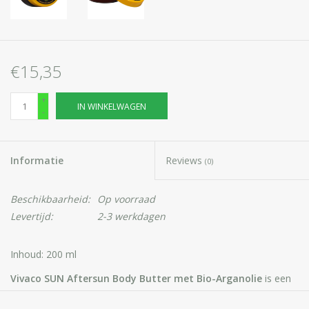
€15,35
+
IN WINKELWAGEN
-
Informatie
Reviews
(0)
Beschikbaarheid:
Op voorraad
Levertijd:
2-3 werkdagen
Inhoud: 200 ml
Vivaco SUN Aftersun Body Butter met Bio-Arganolie
is een
verzachtende body butter met zeldzame Bio-Arganolie.