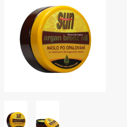
Huidproblemen
Effecten
Parfum
Zon
Voor Salons
Gift sets
Blog