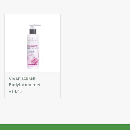
Huidproblemen
Effecten
Parfum
Zon
Voor Salons
VIVAPHARM®
Gift sets
Bodylotion met
rozenwater
€14,45
Blog