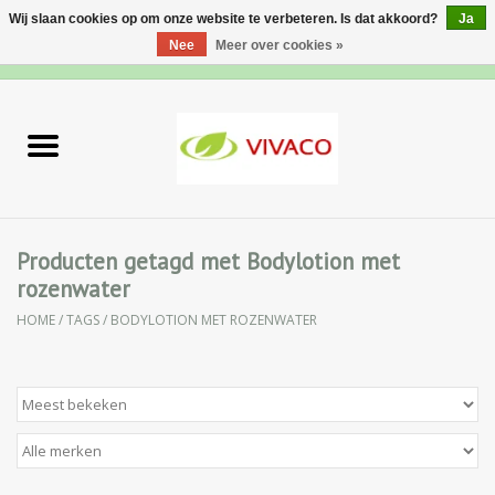
Wij slaan cookies op om onze website te verbeteren. Is dat akkoord?
Ja
Nee
Meer over cookies »
0 Artikelen - €0,00
Home
Nieuw
Gezichtsverzorging
Producten getagd met Bodylotion met
rozenwater
Lichaamsverzorging
HOME
/
TAGS
/
BODYLOTION MET ROZENWATER
Specialiteiten
Natuurlijke Kruiden
Apotheek