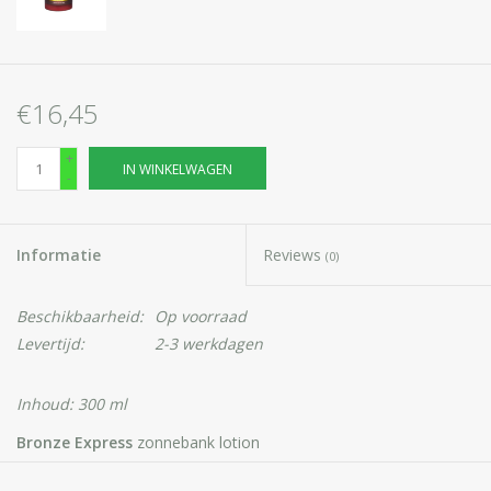
€16,45
+
IN WINKELWAGEN
-
Informatie
Reviews
(0)
Beschikbaarheid:
Op voorraad
Levertijd:
2-3 werkdagen
Inhoud: 300 ml
Bronze Express
zonnebank lotion
De unieke formule met natuurlijke oliën, vitamine E en