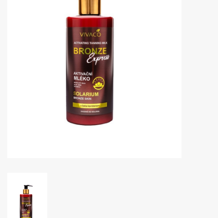
Huidproblemen
Effecten
Parfum
Zon
Voor Salons
Gift sets
Blog