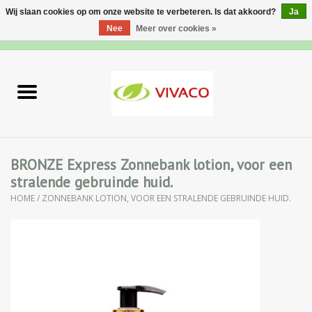
Wij slaan cookies op om onze website te verbeteren. Is dat akkoord?
Ja
Nee
Meer over cookies »
0 Artikelen - €0,00
Home
Nieuw
Gezichtsverzorging
BRONZE Express Zonnebank lotion, voor een
stralende gebruinde huid.
Lichaamsverzorging
HOME
/
ZONNEBANK LOTION, VOOR EEN STRALENDE GEBRUINDE HUID.
Specialiteiten
Natuurlijke Kruiden
Apotheek