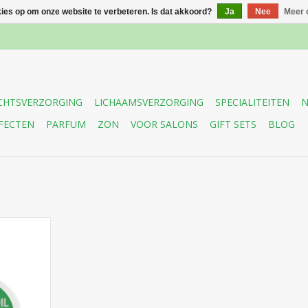
kies op om onze website te verbeteren. Is dat akkoord?
Ja
Nee
Meer 
CHTSVERZORGING
LICHAAMSVERZORGING
SPECIALITEITEN
N
FECTEN
PARFUM
ZON
VOOR SALONS
GIFT SETS
BLOG
crème de
ing die
reert de
atische
eelt. De
mindert de
een gevoel