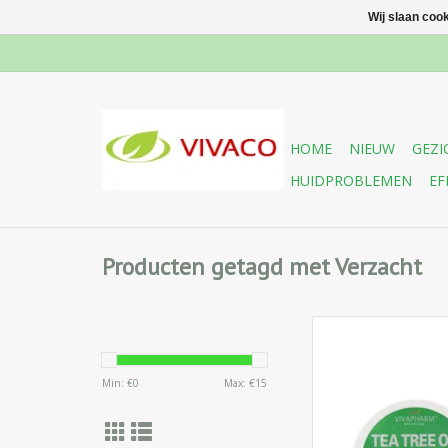
Wij slaan coo
HOME
NIEUW
GEZI
HUIDPROBLEMEN
EF
Producten getagd met Verzacht
Tea Tree Olie Voet
juiste voetverzorg
verzacht en regene
Min: €
0
Max: €
15
droge en problem
voetenhuid zoals 
aangename geur ver
zweetgeur en geeft 