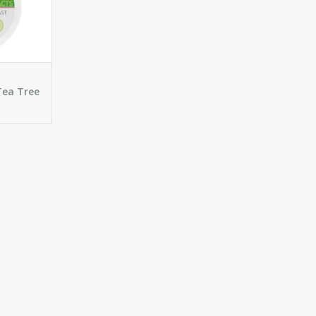
e voeten.
GEN
Tea Tree