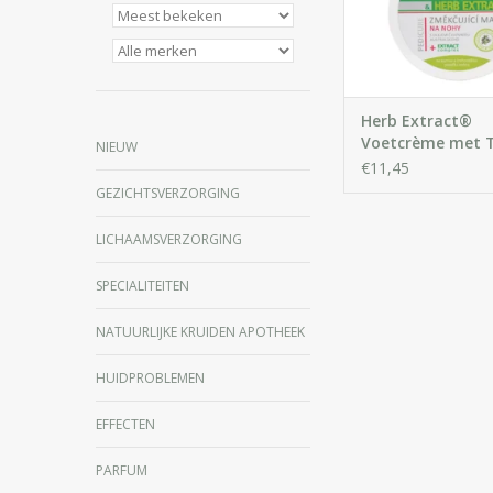
van frisse en licht
IN WINKELWA
Herb Extract®
Voetcrème met 
NIEUW
Oil
€11,45
GEZICHTSVERZORGING
LICHAAMSVERZORGING
SPECIALITEITEN
NATUURLIJKE KRUIDEN APOTHEEK
HUIDPROBLEMEN
EFFECTEN
PARFUM