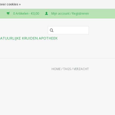
over cookies »
0 Artikelen - €0,00
Mijn account / Registreren
ATUURLIJKE KRUIDEN APOTHEEK
HOME
/
TAGS
/
VERZACHT