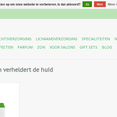
kies op om onze website te verbeteren. Is dat akkoord?
Ja
Nee
Meer 
CHTSVERZORGING
LICHAAMSVERZORGING
SPECIALITEITEN
N
FECTEN
PARFUM
ZON
VOOR SALONS
GIFT SETS
BLOG
 verheldert de huid
ladmakende
me met
ngif tegen
udering,
els en