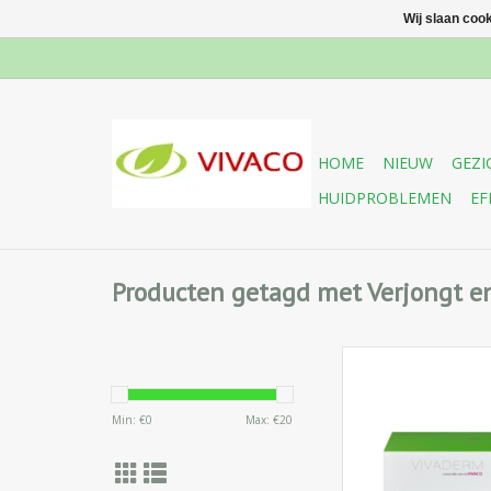
Wij slaan coo
HOME
NIEUW
GEZI
HUIDPROBLEMEN
EF
Producten getagd met Verjongt en
Verstevigende en g
anti-rimpelcrè
Min: €
0
Max: €
20
synthetische slange
vroegtijdige vero
vorming van rimp