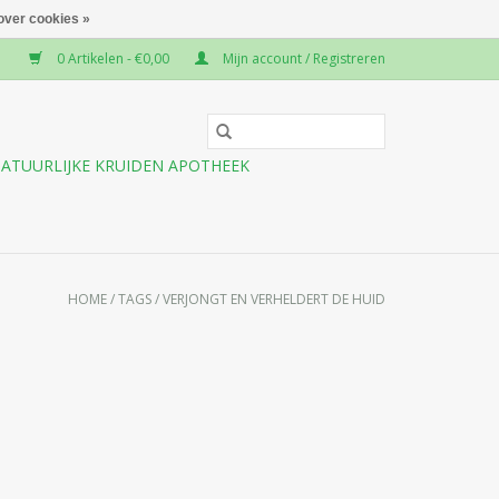
over cookies »
0 Artikelen - €0,00
Mijn account / Registreren
ATUURLIJKE KRUIDEN APOTHEEK
HOME
/
TAGS
/
VERJONGT EN VERHELDERT DE HUID