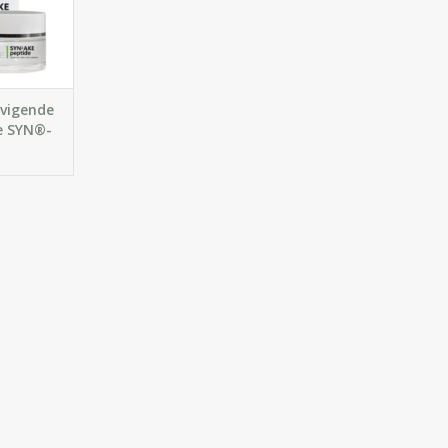
huid. Voor
n.
GEN
vigende
e SYN®-