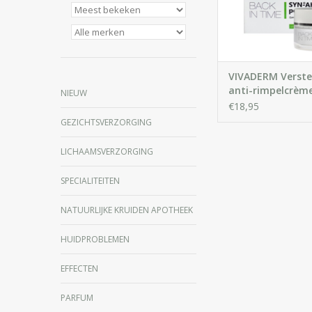
verslapping van de 
alle huidtype
IN WINKELWA
VIVADERM Verste
anti-rimpelcrèm
NIEUW
AKE peptide
€18,95
GEZICHTSVERZORGING
LICHAAMSVERZORGING
SPECIALITEITEN
NATUURLIJKE KRUIDEN APOTHEEK
HUIDPROBLEMEN
EFFECTEN
PARFUM