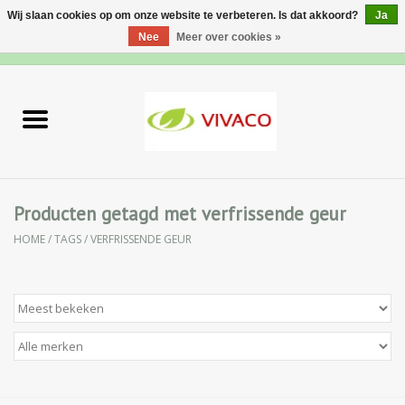
Wij slaan cookies op om onze website te verbeteren. Is dat akkoord?
Ja
Nee
Meer over cookies »
0 Artikelen - €0,00
Home
Nieuw
Gezichtsverzorging
Producten getagd met verfrissende geur
HOME
/
TAGS
/
VERFRISSENDE GEUR
Lichaamsverzorging
Specialiteiten
Natuurlijke Kruiden
Apotheek