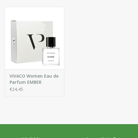
Huidproblemen
Effecten
Parfum
Zon
Voor Salons
VIVACO Women Eau de
Parfum EMBER
€24,45
Gift sets
Blog