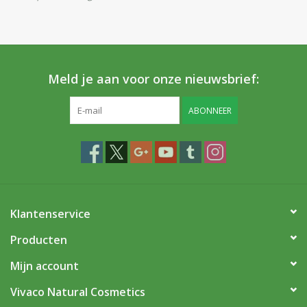
Huidproblemen
Effecten
Meld je aan voor onze nieuwsbrief:
Parfum
ABONNEER
Zon
Voor Salons
Gift sets
Klantenservice
Blog
Producten
Mijn account
Vivaco Natural Cosmetics