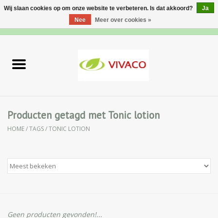
Wij slaan cookies op om onze website te verbeteren. Is dat akkoord?
Ja
Nee
Meer over cookies »
0 Artikelen - €0,00
Home
Nieuw
Gezichtsverzorging
Producten getagd met Tonic lotion
HOME
/
TAGS
/
TONIC LOTION
Lichaamsverzorging
Specialiteiten
Natuurlijke Kruiden
Apotheek
Geen producten gevonden!...