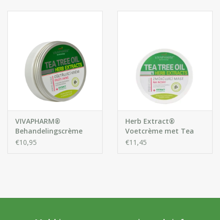
Huidproblemen
Effecten
Parfum
Zon
Voor Salons
VIVAPHARM®
Herb Extract®
Behandelingscrème
Voetcrème met Tea
tegen acné met Tea
Tree Oil
€10,95
€11,45
Gift sets
Tree olie en
kruidenextracten
Blog