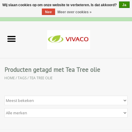
Wij slaan cookies op om onze website te verbeteren. Is dat akkoord?
Ja
Nee
Meer over cookies »
0 Artikelen - €0,00
Home
Nieuw
Gezichtsverzorging
Producten getagd met Tea Tree olie
HOME
/
TAGS
/
TEA TREE OLIE
Lichaamsverzorging
Specialiteiten
Natuurlijke Kruiden
Apotheek