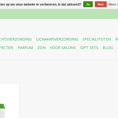
kies op om onze website te verbeteren. Is dat akkoord?
Ja
Nee
Meer 
CHTSVERZORGING
LICHAAMSVERZORGING
SPECIALITEITEN
N
FECTEN
PARFUM
ZON
VOOR SALONS
GIFT SETS
BLOG
ladmakende
me met
ngif tegen
udering,
els en