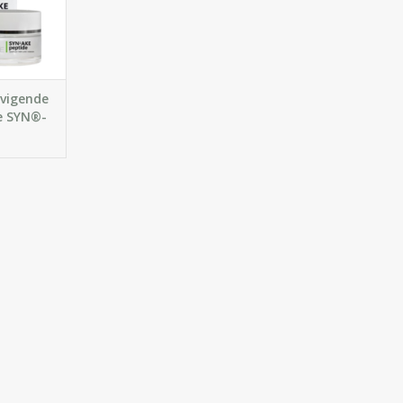
huid. Voor
n.
GEN
vigende
e SYN®-