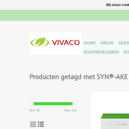
Wij slaan coo
HOME
NIEUW
GEZI
HUIDPROBLEMEN
EF
Producten getagd met SYN®-AKE
Verstevigende en g
anti-rimpelcrè
Min: €
0
Max: €
20
synthetische slange
vroegtijdige vero
vorming van rimp