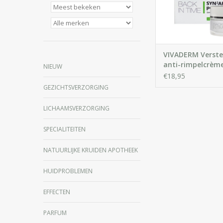
verslapping van de 
alle huidtype
IN WINKELWA
VIVADERM Verste
anti-rimpelcrèm
NIEUW
AKE peptide
€18,95
GEZICHTSVERZORGING
LICHAAMSVERZORGING
SPECIALITEITEN
NATUURLIJKE KRUIDEN APOTHEEK
HUIDPROBLEMEN
EFFECTEN
PARFUM