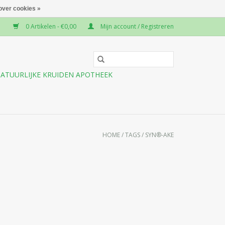
over cookies »
0 Artikelen - €0,00
Mijn account / Registreren
ATUURLIJKE KRUIDEN APOTHEEK
HOME
/
TAGS
/
SYN®-AKE