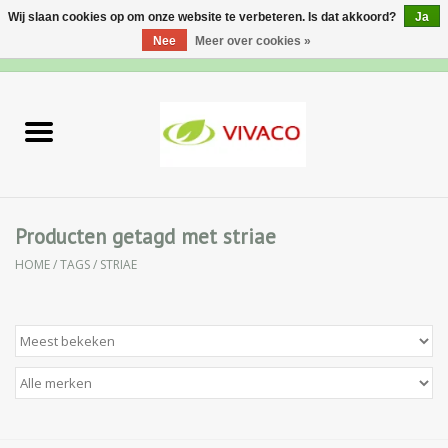
Wij slaan cookies op om onze website te verbeteren. Is dat akkoord?
Ja
Nee
Meer over cookies »
0 Artikelen - €0,00
Home
Nieuw
Gezichtsverzorging
Producten getagd met striae
HOME
/
TAGS
/
STRIAE
Lichaamsverzorging
Specialiteiten
Natuurlijke Kruiden
Apotheek