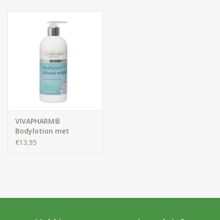
Huidproblemen
Effecten
Parfum
Zon
Voor Salons
VIVAPHARM®
Bodylotion met
Hyaluronzuur
€13,95
Gift sets
Blog