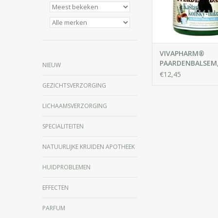
spieren, gewrichten 
VIVAPHARM®
PAARDENBALSEM
NIEUW
Verkoelende
€12,45
Kruidenbalsem 
GEZICHTSVERZORGING
Paardenkastanje
LICHAAMSVERZORGING
SPECIALITEITEN
NATUURLIJKE KRUIDEN APOTHEEK
HUIDPROBLEMEN
EFFECTEN
PARFUM