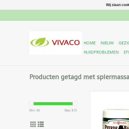
Wij slaan coo
HOME
NIEUW
GEZI
HUIDPROBLEMEN
EF
Producten getagd met spiermass
Een kruidenbalsem
verfrissend en verkoel
met een hoog geha
Min: €
0
Max: €
15
werkzame natuurlijke
en essentiële olie
aanbevolen voo
regeneratieve mass