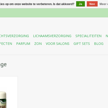
kies op om onze website te verbeteren. Is dat akkoord?
Ja
Nee
Meer 
CHTSVERZORGING
LICHAAMSVERZORGING
SPECIALITEITEN
N
FECTEN
PARFUM
ZON
VOOR SALONS
GIFT SETS
BLOG
age
 met een
end effect,
lte aan
 extracten
̈n wordt
r het
age van de