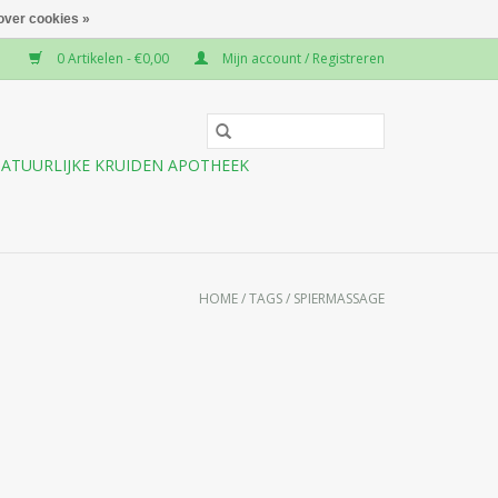
over cookies »
0 Artikelen - €0,00
Mijn account / Registreren
ATUURLIJKE KRUIDEN APOTHEEK
HOME
/
TAGS
/
SPIERMASSAGE