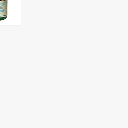
en de rug.
,
met