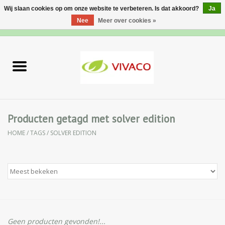
Wij slaan cookies op om onze website te verbeteren. Is dat akkoord?
Ja
Nee
Meer over cookies »
0 Artikelen - €0,00
Home
Nieuw
Gezichtsverzorging
Producten getagd met solver edition
HOME
/
TAGS
/
SOLVER EDITION
Lichaamsverzorging
Specialiteiten
Natuurlijke Kruiden
Apotheek
Geen producten gevonden!...