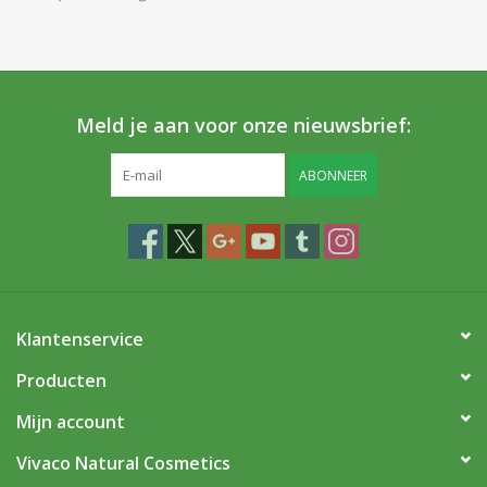
Huidproblemen
Effecten
Meld je aan voor onze nieuwsbrief:
Parfum
ABONNEER
Zon
Voor Salons
Gift sets
Klantenservice
Blog
Producten
Mijn account
Vivaco Natural Cosmetics