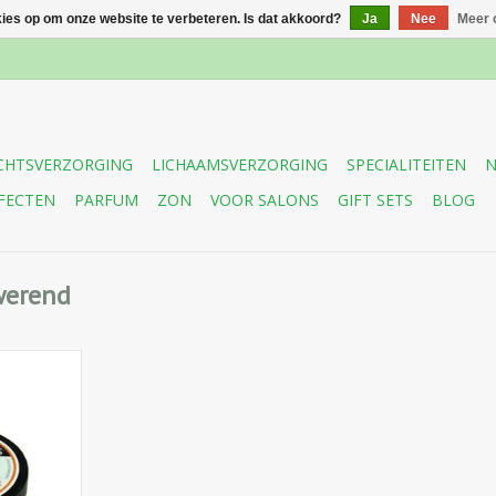
kies op om onze website te verbeteren. Is dat akkoord?
Ja
Nee
Meer 
CHTSVERZORGING
LICHAAMSVERZORGING
SPECIALITEITEN
N
FECTEN
PARFUM
ZON
VOOR SALONS
GIFT SETS
BLOG
werend
, voedende
lf voor de
sten huid.
oorkomt de
erimpelde