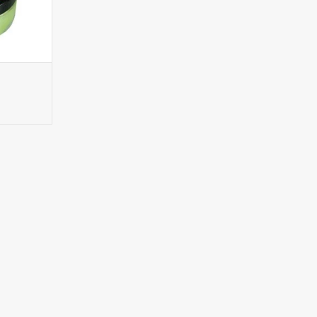
barsten van
te dichten.
GEN