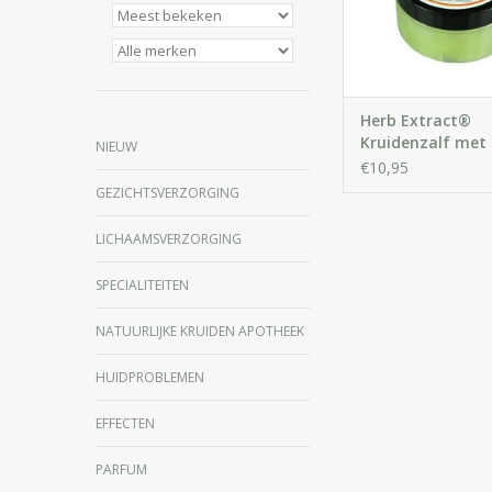
huid en helpt kleine 
de gedroogde huid af 
IN WINKELWA
Herb Extract®
Kruidenzalf met
NIEUW
Cannabis
€10,95
GEZICHTSVERZORGING
LICHAAMSVERZORGING
SPECIALITEITEN
NATUURLIJKE KRUIDEN APOTHEEK
HUIDPROBLEMEN
EFFECTEN
PARFUM