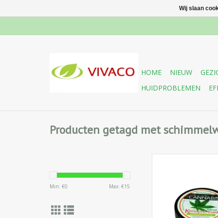
Wij slaan coo
HOME
NIEUW
GEZI
HUIDPROBLEMEN
EF
Producten getagd met schimmel
Makkelijk smeerbare
en regenererende za
Min: €
0
Max: €
15
droge, ruwe en gebar
Regelmatig gebruik v
vorming van een g