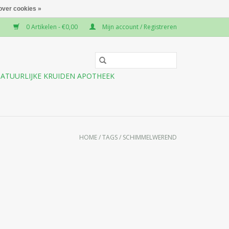
over cookies »
0 Artikelen - €0,00
Mijn account / Registreren
ATUURLIJKE KRUIDEN APOTHEEK
HOME
/
TAGS
/
SCHIMMELWEREND